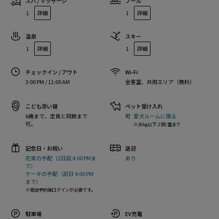
スパ / マッサージ
プール
1
詳細
1
詳細
温泉
スキー
1
詳細
1
詳細
チェックイン / アウト
Wi-Fi
3:00 PM / 11:00 AM
全客室、共用エリア（無料）
こども添い寝
ペット受け入れ
6歳まで、定員と同数まで
可
愛犬ルームに限る
可。
※20kg以下 2 頭/室まで
記念日・お祝い
送迎
花束の手配（2日前 4:00 PMま
あり
で）
ケーキの手配（前日 4:00 PM
まで）
※宿泊予約後ログインが必要です。
駐車場
EV充電