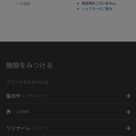
託児所はございません。
会議室
シェアカーのご案内
施設をみつける
ブランドからみつける
星のや
ラグジュアリー
|
界
温泉旅館
|
リゾナーレ
リゾート
|