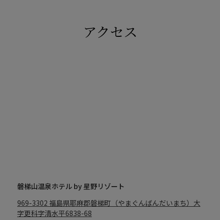
アクセス
磐梯山温泉ホテル by 星野リゾート
969-3302
福島県耶麻郡磐梯町（やまぐんばんだいまち）大
字更科字清水平6838-68