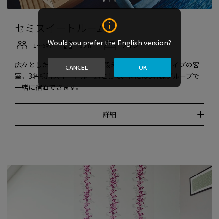
セミスイートルーム
Would you prefer the English version?
1〜5名
66m²
ツイン
広々としたリビングルームを設えた、メゾネットタイプの客
CANCEL
OK
室。3名様用スイートルームとして、または5名様グループで
一緒に宿泊できます。
詳細