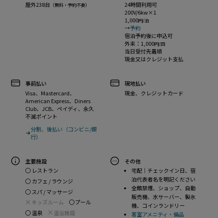
屋外238台
24時間利用可
（無料・予約不要）
200V/6kw×1
1,000
円/泊
→
予約
宿泊予約後に申込可
外来：1,000
円/回
当日受付先着順
現金又はクレジット支払
事前払い
現地払い
Visa、Mastercard、
現金、クレジットカード
American Express、Diners
Club、JCB、ペイディ、永久
不滅ポイント
分割、後払い（コンビニ/銀
行）
主要施設
その他
宅配｜チェックイン日、宿
レストラン
泊代表者名を明記ください
カフェ / ラウンジ
全館禁煙、ショップ、自動
スパ / マッサージ
販売機、水サーバー、製氷
キッズルーム
プール
機、コインランドリー
温泉
温浴施設
客室アメニティ・備品