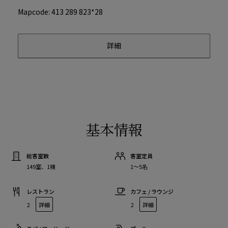
Mapcode: 413 289 823*28
詳細
基本情報
総客室数
客室定員
149室、1棟
1〜5名
レストラン
カフェ / ラウンジ
2
詳細
2
詳細