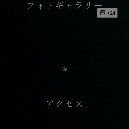
フォトギャラリー
+24
This
is
a
modal
window.
No supported media sources
アクセス