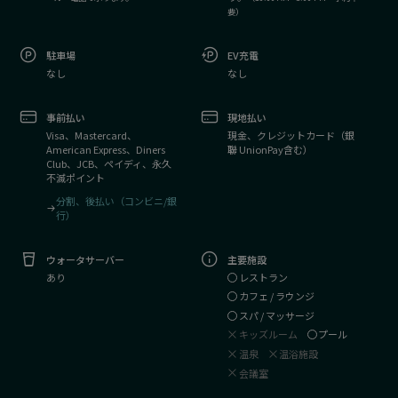
要）
駐車場
EV充電
なし
なし
事前払い
現地払い
Visa、Mastercard、
現金、クレジットカード（銀
American Express、Diners
聯 UnionPay含む）
Club、JCB、ペイディ、永久
不滅ポイント
分割、後払い（コンビニ/銀
行）
ウォータサーバー
主要施設
レストラン
あり
カフェ / ラウンジ
スパ / マッサージ
キッズルーム
プール
温泉
温浴施設
会議室