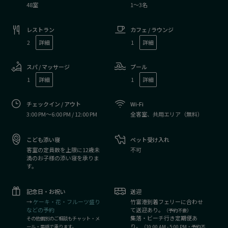
48室
1〜3名
レストラン
カフェ / ラウンジ
2
詳細
1
詳細
スパ / マッサージ
プール
1
詳細
1
詳細
チェックイン / アウト
Wi-Fi
3:00 PM〜6:00 PM / 12:00 PM
全客室、共用エリア（無料）
こども添い寝
ペット受け入れ
客室の定員数を上限に12歳未
不可
満のお子様の添い寝を承りま
す。
記念日・お祝い
送迎
→
ケーキ・花・フルーツ盛り
竹富港到着フェリーに合わせ
などの予約
て送迎あり。
（予約不要）
集落・ビーチ行き定期便あ
その他個別のご相談もチャット・メ
り。
ール・電話で承ります。
（10:00 AM - 5:00 PM・予約不