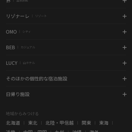
界
温泉旅館
|
リゾナーレ
リゾート
|
OMO
シティ
|
BEB
カジュアル
|
LUCY
山ホテル
|
そのほかの個性的な宿泊施設
日帰り施設
地域からみつける
北海道
東北
北陸・甲信越
関東
東海
|
|
|
|
|
近畿
中国・四国
九州
沖縄
海外
|
|
|
|