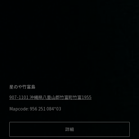
星のや竹富島
907-1101
沖縄県八重山郡竹富町竹富1955
Mapcode: 956 251 084*03
詳細