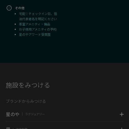
その他
宅配｜チェックイン日、宿
泊代表者名を明記ください
客室アメニティ・備品
お子様用アメニティの予約
星のやアワード受賞歴
施設をみつける
ブランドからみつける
星のや
ラグジュアリー
|