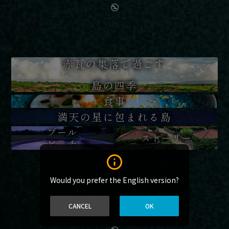
赤瓦の集落で過ごす
島の四季
食事
満天の星に包まれる島
プール
ストーリー
ビーチ
Would you prefer the English version?
CANCEL
OK