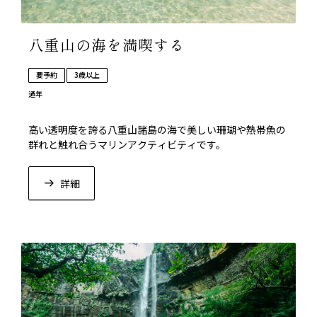
八重山の海を満喫する
要予約
3歳以上
通年
高い透明度を誇る八重山諸島の海で美しい珊瑚や熱帯魚の
群れと触れ合うマリンアクティビティです。
詳細