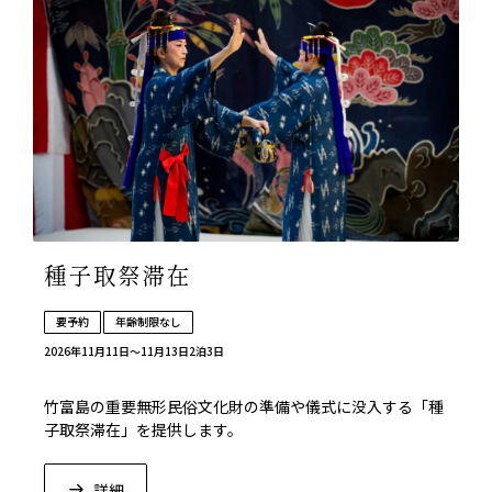
種子取祭滞在
要予約
年齢制限なし
2026年11月11日〜11月13日
2泊3日
竹富島の重要無形民俗文化財の準備や儀式に没入する「種
子取祭滞在」を提供します。
詳細