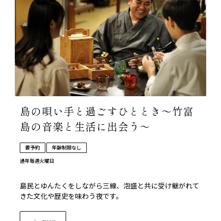
島の唄い手と過ごすひととき～竹富
島の音楽と生活に出会う～
要予約
年齢制限なし
通年
毎週火曜日
島民とゆんたくをしながら三線、泡盛と共に受け継がれて
きた文化や歴史を味わう夜です。