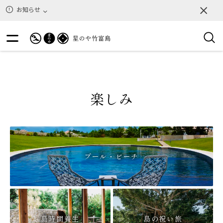
19
リセット
件
お知らせ
楽しみ
プール・ビーチ
島時間養生
島の祝い旅