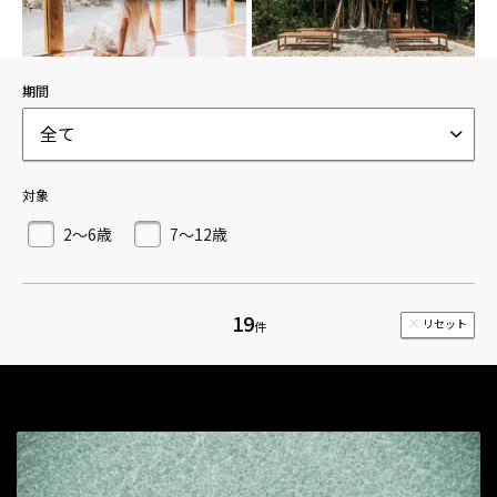
期間
全て
対象
2～6歳
7～12歳
19
リセット
件