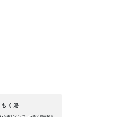
くもく湯
ねたデザインで、内湯と露天風呂