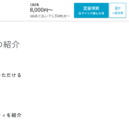
1泊1名
空室検索
8,000
〜
円
＋航空券
当サイトが最もお得
あと払いで
〜
6回
1,334
/月
円
の紹介
いただける
ティを紹介