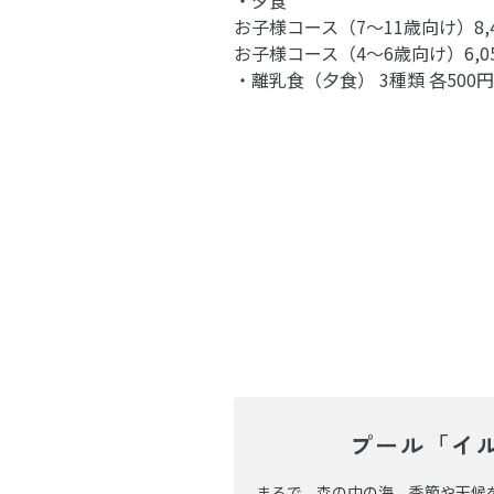
・夕食
お子様コース（7〜11歳向け）8,4
お子様コース（4〜6歳向け）6,0
・離乳食（夕食） 3種類 各50
プール「イ
まるで、森の中の海。季節や天候