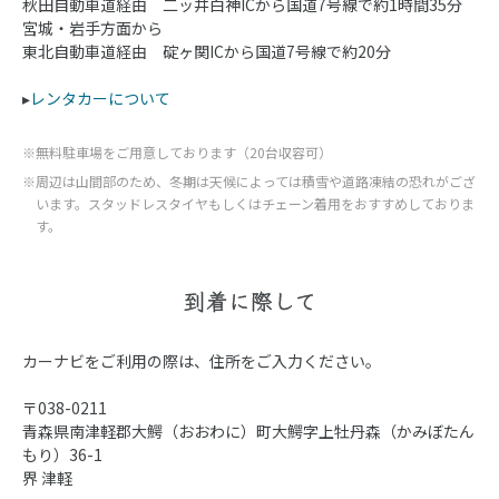
秋田自動車道経由 二ッ井白神ICから国道7号線で約1時間35分
宮城・岩手方面から
東北自動車道経由 碇ヶ関ICから国道7号線で約20分
▸
レンタカーについて
※無料駐車場をご用意しております（20台収容可）
※周辺は山間部のため、冬期は天候によっては積雪や道路凍結の恐れがござ
います。スタッドレスタイヤもしくはチェーン着用をおすすめしておりま
す。
到着に際して
カーナビをご利用の際は、住所をご入力ください。
〒038-0211
青森県南津軽郡大鰐（おおわに）町大鰐字上牡丹森（かみぼたん
もり）36-1
界 津軽