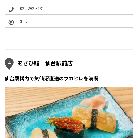
022-292-3131
無し
4
あさひ鮨 仙台駅前店
仙台駅構内で気仙沼直送のフカヒレを満喫