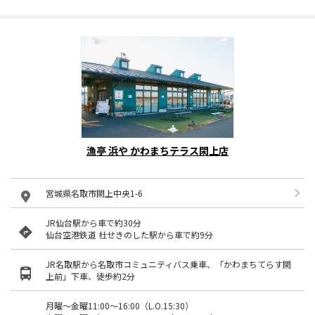
漁亭 浜や かわまちテラス閖上店
宮城県名取市閖上中央1-6
JR仙台駅から車で約30分
仙台空港鉄道 杜せきのした駅から車で約9分
JR名取駅から名取市コミュニティバス乗車、「かわまちてらす閖
上前」下車、徒歩約2分
月曜～金曜11:00～16:00（L.O.15:30）