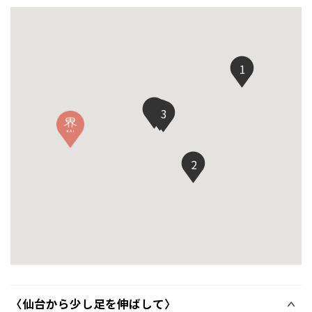
1
5
4
3
2
〈仙台から少し足を伸ばして〉