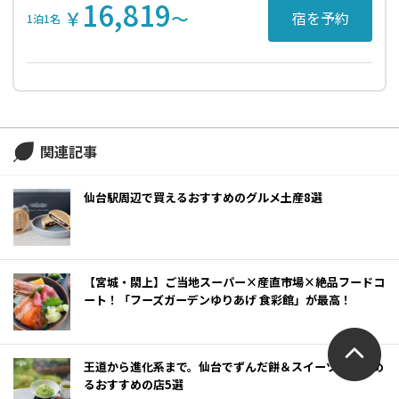
16,819
￥
〜
宿を予約
1泊1名
関連記事
仙台駅周辺で買えるおすすめのグルメ土産8選
【宮城・閖上】ご当地スーパー×産直市場×絶品フードコ
ート！「フーズガーデンゆりあげ 食彩館」が最高！
王道から進化系まで。仙台でずんだ餅＆スイーツが楽しめ
るおすすめの店5選