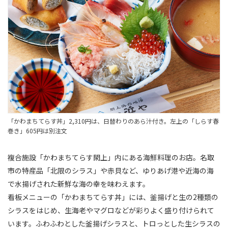
「かわまちてらす丼」2,310円は、日替わりのあら汁付き。左上の「しらす春
巻き」605円は別注文
複合施設「かわまちてらす閖上」内にある海鮮料理のお店。名取
市の特産品「北限のシラス」や赤貝など、ゆりあげ港や近海の海
で水揚げされた新鮮な海の幸を味わえます。
看板メニューの「かわまちてらす丼」には、釜揚げと生の2種類の
シラスをはじめ、生海老やマグロなどが彩りよく盛り付けられて
います。ふわふわとした釜揚げシラスと、トロっとした生シラスの