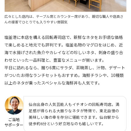
広々とした店内は、テーブル席とカウンター席があり、親切な職人や店員さ
んの接客でひとりでも入りやすい雰囲気
塩釜港に本店を構える回転寿司店で、新鮮なネタをお手頃な価格
で楽しめると地元でも評判です。塩釜名物のマグロをはじめ、近
海で水揚げされた魚介やカレイなどの珍しいネタ、刺身の盛り合
わせといった一品料理と、豊富なメニューが揃います。
平日に訪れるなら、握り6貫にサラダ、茶碗蒸し、汁物、デザート
がついたお得なランチセットもおすすめ。海鮮チラシや、10種類
以上のネタが乗ったスペシャルな海鮮丼も人気です。
仙台出身の人気芸能人もイチオシの回転寿司店。満
足感が得られる大振りなネタが特徴で、東北自慢の
美味しい海の幸を存分に堪能できます。仙台駅から
ご当地
徒歩約6分という好立地なのも嬉しいです。
サポーター