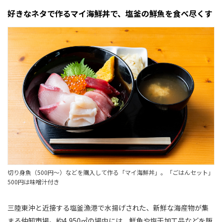
好きなネタで作るマイ海鮮丼で、塩釜の鮮魚を食べ尽くす
切り身魚（500円〜）などを購入して作る「マイ海鮮丼」。「ごはんセット」
500円は味噌汁付き
三陸東沖と近接する塩釜漁港で水揚げされた、新鮮な海産物が集
まる仲卸市場。約4,950㎡の場内には、鮮魚や塩干加工品などを販