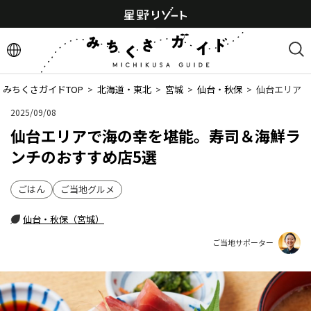
みちくさガイドTOP
  >  
北海道・東北
  >  
宮城
  >  
仙台・秋保
  >  
仙台エリアで
2025/09/08
仙台エリアで海の幸を堪能。寿司＆海鮮ラ
ンチのおすすめ店5選
ごはん
ご当地グルメ
仙台・秋保（宮城）
ご当地サポーター