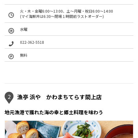
火・木・金曜6:00〜13:00、土〜月曜・祝日6:00〜14:00
(マイ海鮮丼は6:30〜閉場１時間前ラストオーダー)
水曜
022-362-5518
無料
2
漁亭 浜や かわまちてらす閖上店
地元漁港で獲れた海の幸と郷土料理を味わう