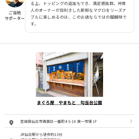
る上、トッピングの追加もでき、満足感抜群。仲買
人のオーナーが目利きした新鮮なマグロをリーズナ
ご当地
ブルに楽しめるのは、このお店ならではの醍醐味で
サポーター
す。
まぐろ屋 やまもと 勾当台公園
宮城県仙台市青葉区一番町4-5-16 東一市場 1F
JR仙台駅から徒歩約13分