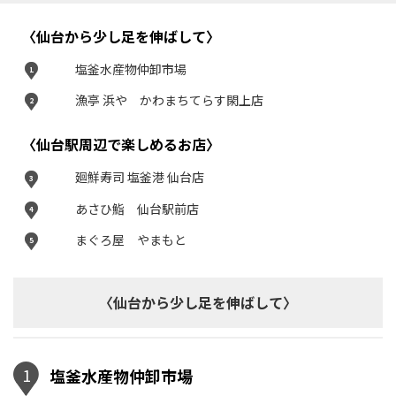
〈仙台から少し足を伸ばして〉
塩釜水産物仲卸市場
1
漁亭 浜や かわまちてらす閖上店
2
〈仙台駅周辺で楽しめるお店〉
廻鮮寿司 塩釜港 仙台店
3
あさひ鮨 仙台駅前店
4
まぐろ屋 やまもと
5
〈仙台から少し足を伸ばして〉
1
塩釜水産物仲卸市場