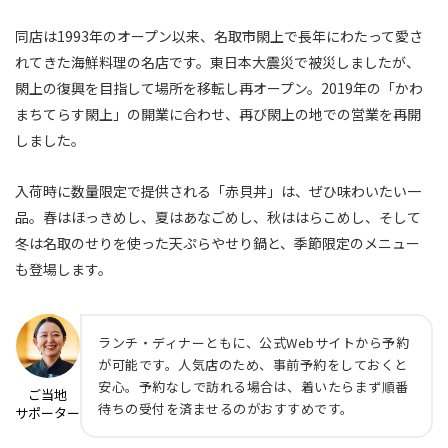
同店は1993年のオープン以来、名取市閖上で長年にわたって愛さ
れてきた海鮮料理の名店です。東日本大震災で被災しましたが、
閖上の復興を目指して場所を移転し再オープン。2019年の「かわ
まちてらす閖上」の開業に合わせ、再び閖上の地での営業を再開
しました。
入荷時に数量限定で提供される「赤貝丼」は、ぜひ味わいたい一
品。春はほっきめし、夏はあなごめし、秋ははらこめし、そして
冬は名取のせりを使った天ぷらやせり鍋と、季節限定のメニュー
も登場します。
ランチ・ディナーともに、公式Webサイトから予約
が可能です。人気店のため、事前予約をしておくと
安心。予約なしで訪れる場合は、着いたらまず順番
ご当地
待ちの受付を済ませるのがおすすめです。
サポーター