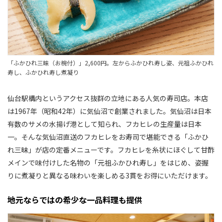
「ふかひれ三昧（お椀付）」2,600円。左からふかひれ寿し姿、元祖ふかひれ
寿し、ふかひれ寿し煮凝り
仙台駅構内というアクセス抜群の立地にある人気の寿司店。本店
は1967年（昭和42年）に気仙沼で創業されました。気仙沼は日本
有数のサメの水揚げ港として知られ、フカヒレの生産量は日本
一。そんな気仙沼直送のフカヒレをお寿司で堪能できる「ふかひ
れ三昧」が店の定番メニューです。フカヒレを糸状にほぐして甘酢
メインで味付けした名物の「元祖ふかひれ寿し」をはじめ、姿握
りに煮凝りと異なる味わいを楽しめる3貫をお得にいただけます。
地元ならではの希少な一品料理も提供