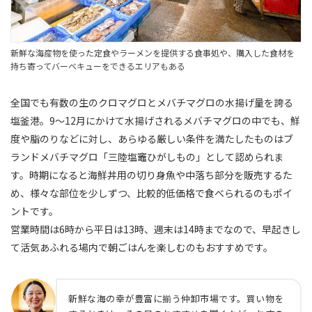
新鮮な海産物を使った定食やラーメンを提供する食事処や、購入した食材を
持ち寄ってバーベキューをできるエリアもある
全国でも有数の生のクロマグロとメバチマグロの水揚げ量を誇る
塩釜港。9〜12月にかけて水揚げされるメバチマグロの中でも、鮮
度や脂のりなどに対し、あらゆる厳しい条件を満たしたものはブ
ランドメバチマグロ「三陸塩竈ひがしもの」として認められま
す。時期になると海鮮丼用の切り身魚や中落ち部分を販売するた
め、様々な部位を少しずつ、比較的低価格で食べられるのもポイ
ントです。
営業時間は6時から平日は13時、週末は14時までなので、早起きし
て活気あふれる場内で朝ごはんを楽しむのもおすすめです。
新鮮な海の幸が豊富に揃う仲卸市場です。買い物を