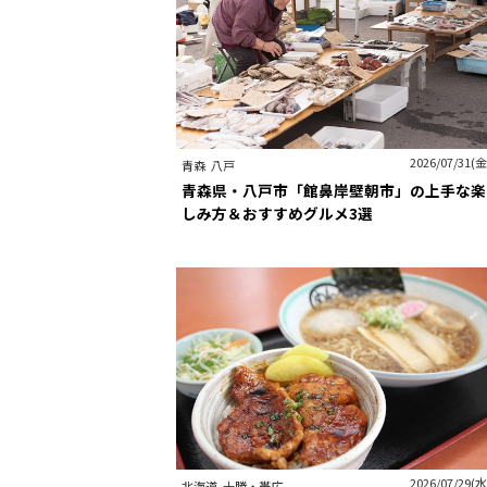
2026/07/31(金
青森
八戸
青森県・八戸市「館鼻岸壁朝市」の上手な楽
しみ方＆おすすめグルメ3選
2026/07/29(水
北海道
十勝・帯広