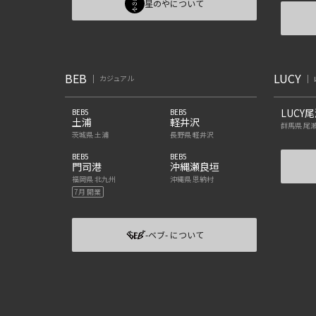
星のやについて
BEB
LUCY
カジュアル
LUCY
BEB5
BEB5
土浦
軽井沢
群馬県 尾
茨城県 土浦
長野県 軽井沢
BEB5
BEB5
門司港
沖縄瀬良垣
福岡県 北九州
沖縄県 恩納村
7月 開業
-ベブ- について