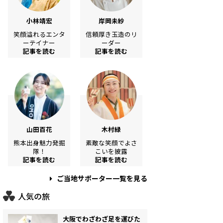
小林靖宏
岸岡未紗
笑顔溢れるエンタ
信頼厚き玉造のリ
ーテイナー
ーダー
記事を読む
記事を読む
山田百花
木村緑
熊本出身魅力発掘
素敵な笑顔でよさ
隊！
こいを披露
記事を読む
記事を読む
ご当地サポーター一覧を見る
人気の旅
大阪でわざわざ足を運びた