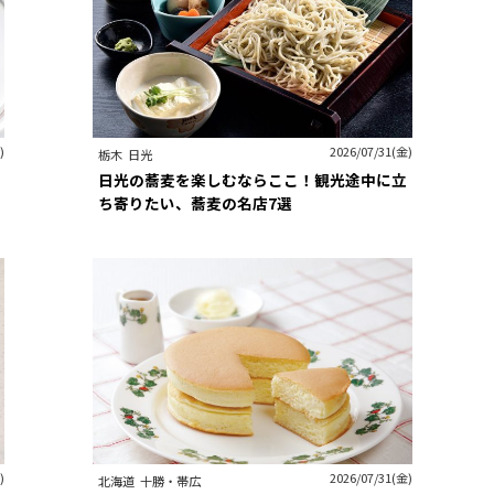
)
2026/07/31(金)
栃木
日光
日光の蕎麦を楽しむならここ！観光途中に立
ち寄りたい、蕎麦の名店7選
)
2026/07/31(金)
北海道
十勝・帯広