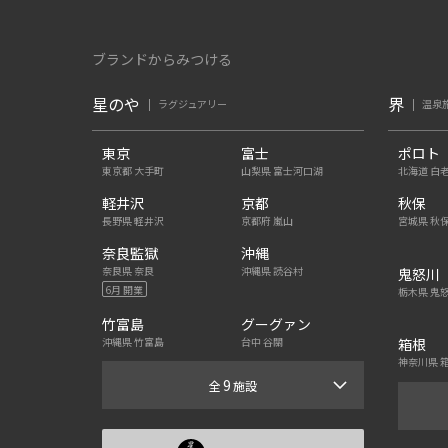
ブランドからみつける
星のや
界
ラグジュアリー
温泉
東京
富士
ポロト
東京都 大手町
山梨県 富士河口湖
北海道 白
軽井沢
京都
秋保
長野県 軽井沢
京都府 嵐山
宮城県 秋
奈良監獄
沖縄
奈良県 奈良
沖縄県 読谷村
鬼怒川
6月 開業
栃木県 鬼
竹富島
グーグァン
沖縄県 竹富島
台中 谷關
箱根
神奈川県 
9
全
施設