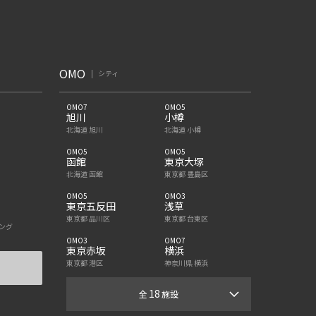
OMO
シティ
OMO7
OMO5
旭川
小樽
北海道 旭川
北海道 小樽
OMO5
OMO5
函館
東京大塚
北海道 函館
東京都 豊島区
OMO5
OMO3
東京五反田
浅草
東京都 品川区
東京都 台東区
ング
OMO3
OMO7
東京赤坂
横浜
東京都 港区
神奈川県 横浜
18
全
施設