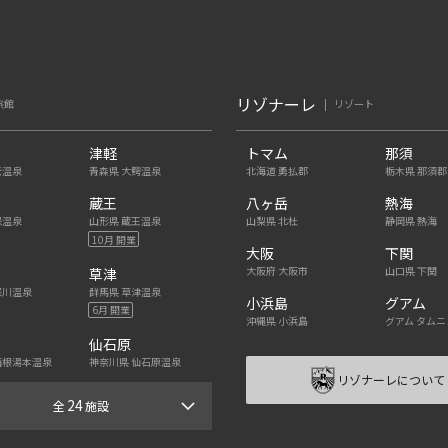
リゾナーレ
旅館
リゾート
津軽
トマム
那須
老温泉
青森県 大鰐温泉
北海道 勇払郡
栃木県 那須郡
蔵王
八ヶ岳
熱海
保温泉
山形県 蔵王温泉
山梨県 北杜
静岡県 熱海
10月 開業
大阪
下関
大阪府 大阪市
山口県 下関
草津
怒川温泉
群馬県 草津温泉
小浜島
グアム
6月 開業
沖縄県 小浜島
グアム タムニ
仙石原
箱根湯本温泉
神奈川県 仙石原温泉
リゾナーレについて
24
全
施設