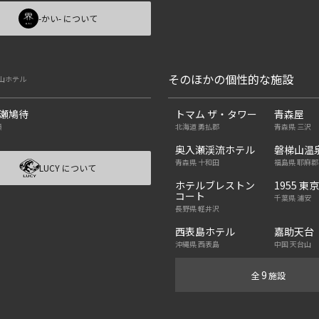
-かい- について
そのほかの個性的な施設
山ホテル
尾瀬鳩待
トマム ザ・タワー
青森屋
瀬
北海道 勇払郡
青森県 三沢
奥入瀬渓流ホテル
磐梯山温
青森県 十和田
福島県 耶麻郡
LUCY について
ホテルブレストン
1955 東
コート
千葉県 浦安
長野県 軽井沢
西表島ホテル
嘉助天台
沖縄県 西表島
中国 天台山
9
全
施設