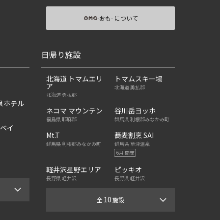
-おも- について
日帰り施設
北海道 トマムエリ
トマムスキー場
ア
北海道 勇払郡
北海道 勇払郡
泉ホテル
ネコマ マウンテン
谷川岳ヨッホ
福島県 耶麻郡
群馬県 利根郡みなかみ町
京ベイ
Mt.T
蕎麦割烹 SAI
群馬県 利根郡みなかみ町
群馬県 草津温泉
6月 開業
軽井沢星野エリア
ピッキオ
長野県 軽井沢
長野県 軽井沢
10
全
施設