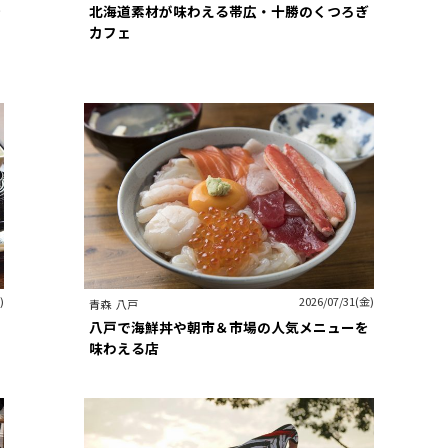
を
北海道素材が味わえる帯広・十勝のくつろぎ
カフェ
)
2026/07/31(金)
青森
八戸
八戸で海鮮丼や朝市＆市場の人気メニューを
味わえる店