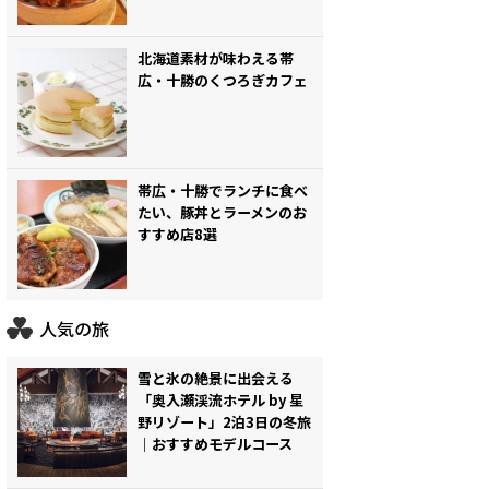
北海道素材が味わえる帯
広・十勝のくつろぎカフェ
帯広・十勝でランチに食べ
たい、豚丼とラーメンのお
すすめ店8選
人気の旅
雪と氷の絶景に出会える
「奥入瀬渓流ホテル by 星
野リゾート」2泊3日の冬旅
｜おすすめモデルコース