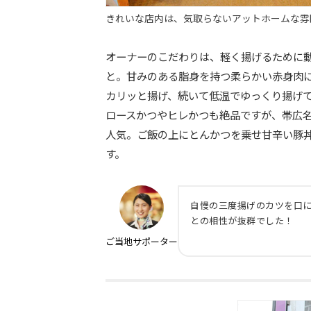
きれいな店内は、気取らないアットホームな雰
オーナーのこだわりは、軽く揚げるために動
と。甘みのある脂身を持つ柔らかい赤身肉
カリッと揚げ、続いて低温でゆっくり揚げ
ロースかつやヒレかつも絶品ですが、帯広
人気。ご飯の上にとんかつを乗せ甘辛い豚
す。
自慢の三度揚げのカツを口
との相性が抜群でした！
ご当地
サポーター