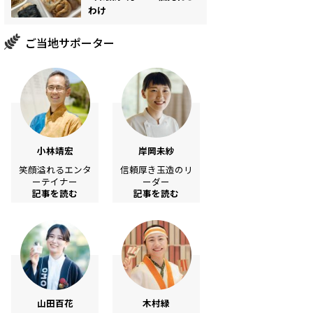
わけ
ご当地サポーター
小林靖宏
岸岡未紗
笑顔溢れるエンタ
信頼厚き玉造のリ
ーテイナー
ーダー
記事を読む
記事を読む
山田百花
木村緑