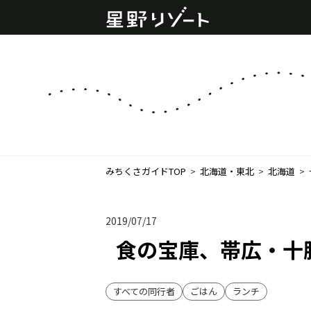
みちくさガイドTOP
  >  
北海道・東北
  >  
北海道
  >  
2019/07/17
食の宝庫、帯広・十
すべての同行者
ごはん
ランチ