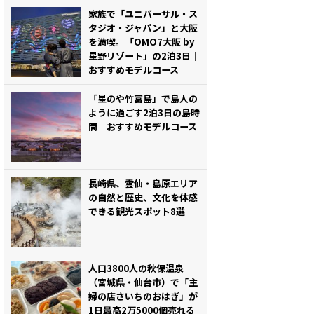
家族で「ユニバーサル・ス
タジオ・ジャパン」と大阪
を満喫。「OMO7大阪 by
星野リゾート」の2泊3日｜
おすすめモデルコース
「星のや竹富島」で島人の
ように過ごす2泊3日の島時
間｜おすすめモデルコース
長崎県、雲仙・島原エリア
の自然と歴史、文化を体感
できる観光スポット8選
人口3800人の秋保温泉
（宮城県・仙台市）で「主
婦の店さいちのおはぎ」が
1日最高2万5000個売れる