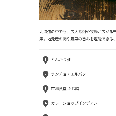
北海道の中でも、広大な畑や牧場が広がる
庫。地元産の肉や野菜の旨みを堪能できる
とんかつ雅
1
ランチョ・エルパソ
2
市場食堂 ふじ膳
3
カレーショップインデアン
4