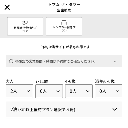
トマム ザ・タワー
空室検索
レンタカー付きプ
格安航空券付きプ
ラン
ラン
施設をみつける
ご予約は当サイトが最もお得です
ブランドからみつける
各施設の営業期間・時間は予約前にご確認ください。
星のや
ラグジュアリー
|
界
温泉旅館
大人
7-11歳
4-6歳
添寝/0-6歳
|
2人
0人
0人
0人
リゾナーレ
リゾート
|
2泊
(3泊以上優待プラン選択でお得)
OMO
シティ
|
BEB
カジュアル
|