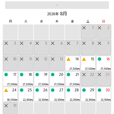
LUCY
山ホテル
|
8月
2026年
月
火
水
木
金
土
日
そのほかの個性的な宿泊施設
1
2
日帰り施設
3
4
5
6
7
8
9
地域からみつける
10
11
12
13
14
15
16
北海道
東北
北陸・甲信越
関東
東海
|
|
|
|
|
27,500
27,500
27,500
円
円
円
近畿
中国・四国
九州
沖縄
海外
|
|
|
|
17
18
19
20
21
22
23
27,500
27,500
27,500
27,500
27,500
円
円
円
円
円
24
25
26
27
28
29
30
星野リゾート空室検索
38,500
22,300
22,300
22,300
22,300
22,300
22,300
円
円
円
円
円
円
円
31