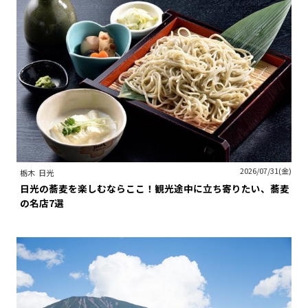
2026/07/31(金)
栃木
日光
日光の蕎麦を楽しむならここ！観光途中に立ち寄りたい、蕎麦
の名店7選