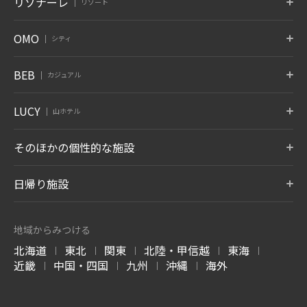
リゾナーレ
リゾート
京都府 嵐山
奈良県 奈良
沖縄県 読谷村
北海道 白老温泉
青森県 大鰐温泉
宮城県 秋保温泉
6月 開業
蔵王
鬼怒川
草津
トマム
那須
八ヶ岳
OMO
シティ
竹富島
グーグァン
バリ
山形県 蔵王温泉
栃木県 鬼怒川温泉
群馬県 草津温泉
北海道 勇払郡
栃木県 那須郡
山梨県 北杜
沖縄県 竹富島
台中 谷關
インドネシア バリ
10月 開業
6月 開業
熱海
大阪
下関
OMO7
OMO5
OMO5
BEB
カジュアル
旭川
小樽
函館
箱根
仙石原
アンジン
静岡県 熱海
大阪府 大阪市
山口県 下関
北海道 旭川
北海道 小樽
北海道 函館
神奈川県 箱根湯本温泉
神奈川県 仙石原温泉
静岡県 伊東温泉
星のやについて
小浜島
グアム
BEB5
BEB5
BEB5
LUCY
OMO5
OMO5
OMO3
伊東
遠州
アルプス
山ホテル
土浦
軽井沢
門司港
沖縄県 小浜島
グアム タムニング
東京大塚
東京五反田
浅草
静岡県 伊東温泉
静岡県 舘山寺温泉
長野県 大町温泉
茨城県 土浦
長野県 軽井沢
福岡県 北九州
東京都 豊島区
東京都 品川区
東京都 台東区
7月 開業
LUCY尾瀬鳩待
そのほかの個性的な施設
松本
奥飛騨
加賀
リゾナーレについて
群馬県 尾瀬
OMO3
OMO7
OMO5
長野県 浅間温泉
岐阜県 奥飛騨温泉郷
石川県 山代温泉
BEB5
東京赤坂
横浜
横浜馬車道
沖縄瀬良垣
8月 開業
東京都 港区
トマム ザ・タワー
神奈川県 横浜
青森屋
神奈川県 横浜
奥入瀬渓流ホテル
日帰り施設
沖縄県 恩納村
北海道 勇払郡
青森県 三沢
青森県 十和田
LUCY について
玉造
出雲
宮島
OMO5
OMO5
OMO5
金沢片町
京都祇園
京都三条
島根県 玉造温泉
島根県 出雲ひのみさき温泉
広島県 宮島口温泉
磐梯山温泉ホテル
ホテルブレストン
1955 東京ベイ
北海道 トマムエリ
トマムスキー場
ネコマ マウンテン
石川県 金沢
京都府 京都
京都府 京都
7月 開業
コート
ア
-ベブ- について
福島県 耶麻郡
千葉県 浦安
北海道 勇払郡
福島県 耶麻郡
地域からみつける
長野県 軽井沢
北海道 勇払郡
OMO3
OMO7
OMO
長門
別府
由布院
北海道
東北
関東
北陸・甲信越
東海
京都東寺
大阪
関西空港
|
|
|
|
|
西表島ホテル
嘉助天台
サーフジャック ハ
山口県 長門湯本温泉
大分県 別府温泉
大分県 由布院温泉
谷川岳ヨッホ
Mt.T
蕎麦割烹 SAI
京都府 京都
大阪府 大阪
大阪府 泉佐野
近畿
中国・四国
九州
沖縄
海外
ワイ
|
|
|
|
沖縄県 西表島
中国 天台山
群馬県 利根郡みなかみ町
群馬県 利根郡みなかみ町
群馬県 草津温泉
阿蘇
雲仙
霧島
ハワイ ワイキキ
6月 開業
OMO7
OMO5
OMO5
大分県 瀬の本温泉
長崎県 雲仙温泉
鹿児島県 霧島温泉
高知
熊本
沖縄那覇
軽井沢星野エリア
ピッキオ
奈良監獄ミュージ
高知県 高知
熊本県 熊本
沖縄県 那覇