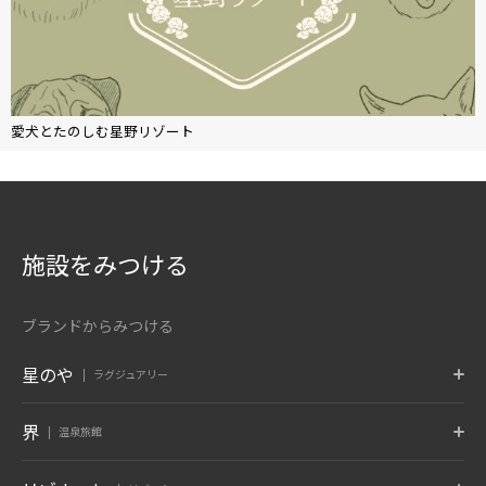
愛犬とたのしむ星野リゾート
施設をみつける
ブランドからみつける
星のや
ラグジュアリー
東京
富士
軽井沢
界
温泉旅館
東京都 大手町
山梨県 富士河口湖
長野県 軽井沢
京都
奈良監獄
沖縄
ポロト
津軽
秋保