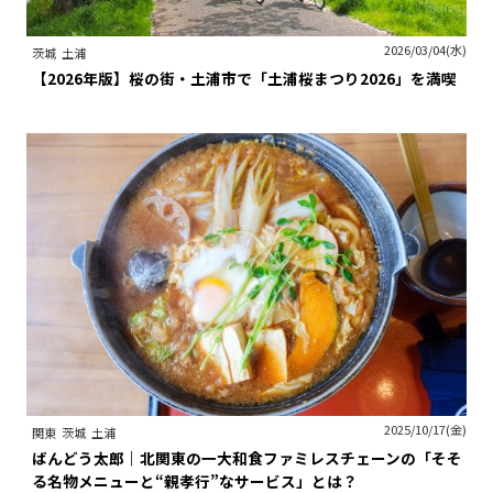
2026/03/04(水)
茨城
土浦
【2026年版】桜の街・土浦市で「土浦桜まつり2026」を満喫
2025/10/17(金)
関東
茨城
土浦
ばんどう太郎｜北関東の一大和食ファミレスチェーンの「そそ
る名物メニューと“親孝行”なサービス」とは？