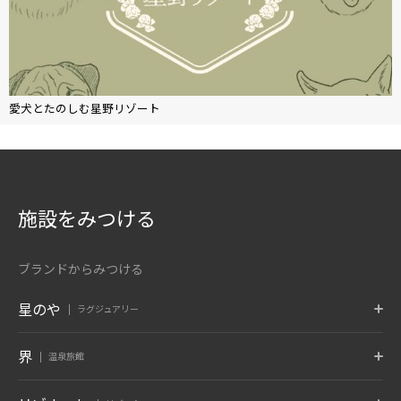
愛犬とたのしむ星野リゾート
施設をみつける
ブランドからみつける
星のや
ラグジュアリー
東京
富士
軽井沢
界
温泉旅館
東京都 大手町
山梨県 富士河口湖
長野県 軽井沢
京都
奈良監獄
沖縄
ポロト
津軽
秋保