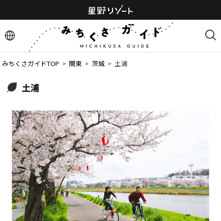
みちくさガイドTOP
  >  
関東
  >  
茨城
  >  
土浦
土浦