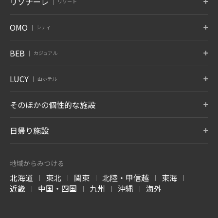
リゾナーレ
リゾート
京都府 嵐山
奈良県 奈良
沖縄県 読谷村
北海道 白老温泉
青森県 大鰐温泉
宮城県 秋保温泉
6月 開業
蔵王
鬼怒川
草津
トマム
那須
八ヶ岳
OMO
シティ
竹富島
グーグァン
バリ
山形県 蔵王温泉
栃木県 鬼怒川温泉
群馬県 草津温泉
北海道 勇払郡
栃木県 那須郡
山梨県 北杜
沖縄県 竹富島
台中 谷關
インドネシア バリ
10月 開業
6月 開業
熱海
大阪
下関
OMO7
OMO5
OMO5
BEB
カジュアル
旭川
小樽
函館
箱根
仙石原
アンジン
静岡県 熱海
大阪府 大阪市
山口県 下関
北海道 旭川
北海道 小樽
北海道 函館
神奈川県 箱根湯本温泉
神奈川県 仙石原温泉
静岡県 伊東温泉
星のやについて
小浜島
グアム
BEB5
BEB5
BEB5
LUCY
OMO5
OMO5
OMO3
伊東
遠州
アルプス
山ホテル
土浦
軽井沢
門司港
沖縄県 小浜島
グアム タムニング
東京大塚
東京五反田
浅草
静岡県 伊東温泉
静岡県 舘山寺温泉
長野県 大町温泉
茨城県 土浦
長野県 軽井沢
福岡県 北九州
東京都 豊島区
東京都 品川区
東京都 台東区
7月 開業
LUCY尾瀬鳩待
そのほかの個性的な施設
松本
奥飛騨
加賀
リゾナーレについて
群馬県 尾瀬
OMO3
OMO7
OMO5
長野県 浅間温泉
岐阜県 奥飛騨温泉郷
石川県 山代温泉
BEB5
東京赤坂
横浜
横浜馬車道
沖縄瀬良垣
8月 開業
東京都 港区
トマム ザ・タワー
神奈川県 横浜
青森屋
神奈川県 横浜
奥入瀬渓流ホテル
日帰り施設
沖縄県 恩納村
北海道 勇払郡
青森県 三沢
青森県 十和田
LUCY について
玉造
出雲
宮島
OMO5
OMO5
OMO5
金沢片町
京都祇園
京都三条
島根県 玉造温泉
島根県 出雲ひのみさき温泉
広島県 宮島口温泉
磐梯山温泉ホテル
ホテルブレストン
1955 東京ベイ
北海道 トマムエリ
トマムスキー場
ネコマ マウンテン
石川県 金沢
京都府 京都
京都府 京都
7月 開業
コート
ア
-ベブ- について
福島県 耶麻郡
千葉県 浦安
北海道 勇払郡
福島県 耶麻郡
地域からみつける
長野県 軽井沢
北海道 勇払郡
OMO3
OMO7
OMO
長門
別府
由布院
北海道
東北
関東
北陸・甲信越
東海
京都東寺
大阪
関西空港
|
|
|
|
|
西表島ホテル
嘉助天台
サーフジャック ハ
山口県 長門湯本温泉
大分県 別府温泉
大分県 由布院温泉
谷川岳ヨッホ
Mt.T
蕎麦割烹 SAI
京都府 京都
大阪府 大阪
大阪府 泉佐野
近畿
中国・四国
九州
沖縄
海外
ワイ
|
|
|
|
沖縄県 西表島
中国 天台山
群馬県 利根郡みなかみ町
群馬県 利根郡みなかみ町
群馬県 草津温泉
阿蘇
雲仙
霧島
ハワイ ワイキキ
6月 開業
OMO7
OMO5
OMO5
大分県 瀬の本温泉
長崎県 雲仙温泉
鹿児島県 霧島温泉
高知
熊本
沖縄那覇
軽井沢星野エリア
ピッキオ
奈良監獄ミュージ
高知県 高知
熊本県 熊本
沖縄県 那覇