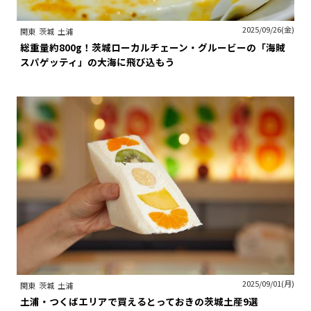
2025/09/26(金)
関東
茨城
土浦
総重量約800g！茨城ローカルチェーン・グルービーの「海賊
スパゲッティ」の大海に飛び込もう
2025/09/01(月)
関東
茨城
土浦
土浦・つくばエリアで買えるとっておきの茨城土産9選