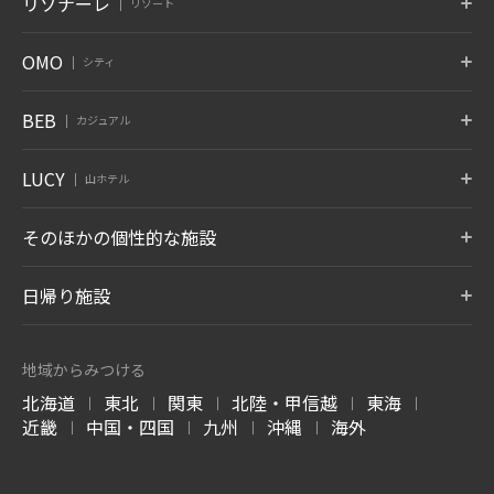
リゾナーレ
リゾート
京都府 嵐山
奈良県 奈良
沖縄県 読谷村
北海道 白老温泉
青森県 大鰐温泉
宮城県 秋保温泉
6月 開業
蔵王
鬼怒川
草津
トマム
那須
八ヶ岳
OMO
シティ
竹富島
グーグァン
バリ
山形県 蔵王温泉
栃木県 鬼怒川温泉
群馬県 草津温泉
北海道 勇払郡
栃木県 那須郡
山梨県 北杜
沖縄県 竹富島
台中 谷關
インドネシア バリ
10月 開業
6月 開業
熱海
大阪
下関
OMO7
OMO5
OMO5
BEB
カジュアル
旭川
小樽
函館
箱根
仙石原
アンジン
静岡県 熱海
大阪府 大阪市
山口県 下関
北海道 旭川
北海道 小樽
北海道 函館
神奈川県 箱根湯本温泉
神奈川県 仙石原温泉
静岡県 伊東温泉
星のやについて
小浜島
グアム
BEB5
BEB5
BEB5
LUCY
OMO5
OMO5
OMO3
伊東
遠州
アルプス
山ホテル
土浦
軽井沢
門司港
沖縄県 小浜島
グアム タムニング
東京大塚
東京五反田
浅草
静岡県 伊東温泉
静岡県 舘山寺温泉
長野県 大町温泉
茨城県 土浦
長野県 軽井沢
福岡県 北九州
東京都 豊島区
東京都 品川区
東京都 台東区
7月 開業
LUCY尾瀬鳩待
そのほかの個性的な施設
松本
奥飛騨
加賀
リゾナーレについて
群馬県 尾瀬
OMO3
OMO7
OMO5
長野県 浅間温泉
岐阜県 奥飛騨温泉郷
石川県 山代温泉
BEB5
東京赤坂
横浜
横浜馬車道
沖縄瀬良垣
8月 開業
東京都 港区
トマム ザ・タワー
神奈川県 横浜
青森屋
神奈川県 横浜
奥入瀬渓流ホテル
日帰り施設
沖縄県 恩納村
北海道 勇払郡
青森県 三沢
青森県 十和田
LUCY について
玉造
出雲
宮島
OMO5
OMO5
OMO5
金沢片町
京都祇園
京都三条
島根県 玉造温泉
島根県 出雲ひのみさき温泉
広島県 宮島口温泉
磐梯山温泉ホテル
ホテルブレストン
1955 東京ベイ
北海道 トマムエリ
トマムスキー場
ネコマ マウンテン
石川県 金沢
京都府 京都
京都府 京都
7月 開業
コート
ア
-ベブ- について
福島県 耶麻郡
千葉県 浦安
北海道 勇払郡
福島県 耶麻郡
地域からみつける
長野県 軽井沢
北海道 勇払郡
OMO3
OMO7
OMO
長門
別府
由布院
北海道
東北
関東
北陸・甲信越
東海
京都東寺
大阪
関西空港
|
|
|
|
|
西表島ホテル
嘉助天台
サーフジャック ハ
山口県 長門湯本温泉
大分県 別府温泉
大分県 由布院温泉
谷川岳ヨッホ
Mt.T
蕎麦割烹 SAI
京都府 京都
大阪府 大阪
大阪府 泉佐野
近畿
中国・四国
九州
沖縄
海外
ワイ
|
|
|
|
沖縄県 西表島
中国 天台山
群馬県 利根郡みなかみ町
群馬県 利根郡みなかみ町
群馬県 草津温泉
阿蘇
雲仙
霧島
ハワイ ワイキキ
6月 開業
OMO7
OMO5
OMO5
大分県 瀬の本温泉
長崎県 雲仙温泉
鹿児島県 霧島温泉
高知
熊本
沖縄那覇
軽井沢星野エリア
ピッキオ
奈良監獄ミュージ
高知県 高知
熊本県 熊本
沖縄県 那覇