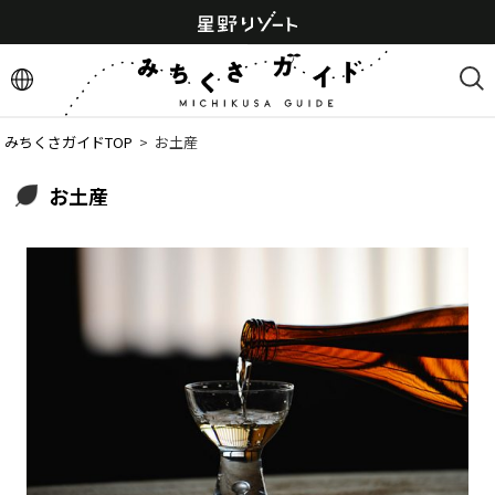
みちくさガイドTOP
  >  
お土産
お土産