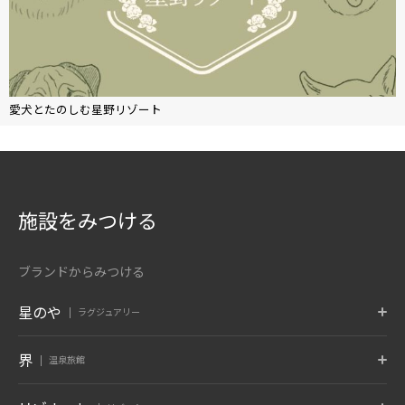
愛犬とたのしむ星野リゾート
施設をみつける
ブランドからみつける
星のや
ラグジュアリー
東京
富士
軽井沢
界
温泉旅館
東京都 大手町
山梨県 富士河口湖
長野県 軽井沢
京都
奈良監獄
沖縄
ポロト
津軽
秋保