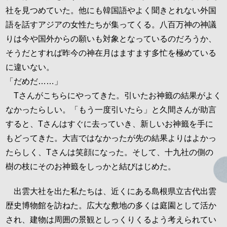
社を見つめていた。他にも韓国語やよく聞きとれない外国
語を話すアジアの女性たちが集ってくる。八百万神の神議
りは今や国外からの願いも対象となっているのだろうか、
そうだとすれば昨今の神在月はますます多忙を極めている
に違いない。
「だめだ……」
Tさんがこちらにやってきた。引いたお神籤の結果がよく
なかったらしい。「もう一度引いたら」と久間さんが助言
すると、Tさんはすぐに去っていき、新しいお神籤を手に
もどってきた。大吉ではなかったが先の結果よりはよかっ
たらしく、Tさんは笑顔になった。そして、十九社の側の
樹の枝にそのお神籤をしっかと結びはじめた。
出雲大社を出た私たちは、近くにある島根県立古代出雲
歴史博物館を訪ねた。広大な敷地の多くは庭園として活か
され、建物は周囲の景観としっくりくるよう考えられてい