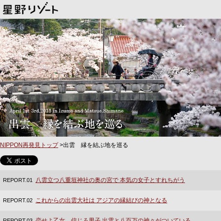
NIPPON再発見トップ
>
出雲 縁を結ぶ地を巡る
八雲立つ八重垣神社の奥の宮で 本気の女子とすれちがう
REPORT.01
これからの出雲大社は アジアの縁結びの神となる
REPORT.02
恋せよ乙女 信じろ男子 出雲と八百万の神々がついている
REPORT.03