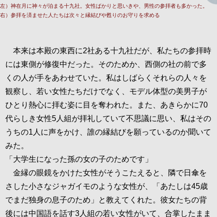
左）神在月に神々が泊まる十九社。女性ばかりと思いきや、男性の参拝者も多かった。
右）参拝を済ませた人たちは次々と縁結びや甦りのお守りを求める
本来は本殿の東西に2社ある十九社だが、私たちの参拝時
には東側が修復中だった。そのためか、西側の社の前で多
くの人が手をあわせていた。私はしばらくそれらの人々を
観察し、若い女性たちだけでなく、モデル体型の美男子が
ひとり熱心に拝む姿に目を奪われた。また、あきらかに70
代らしき女性5人組が拝礼していて不思議に思い、私はその
うちの1人に声をかけ、誰の縁結びを願っているのか聞いて
みた。
「大学生になった孫の女の子のためです」
金縁の眼鏡をかけた女性がそうこたえると、隣で日傘を
さした小さなジャガイモのような女性が、「あたしは45歳
でまだ独身の息子のため」と教えてくれた。彼女たちの背
後には中国語を話す3人組の若い女性がいて、合掌したまま