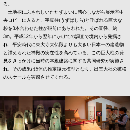
る。
土地柄にふさわしいたたずまいに感心しながら展示室中
央ロビーに入ると、宇豆柱(うずばしら)と呼ばれる巨大な
杉を3本合わせた柱が眼前にあらわれた。その直径、約
3m。平成12年から翌年にかけての調査で境内から発掘さ
れ、平安時代に東大寺大仏殿よりも大きい日本一の建造物
と讃えられた神殿の実在性を高めている。この巨大柱の発
見をきっかけに当時の本殿建築に関する共同研究が実施さ
れ、その成果は5体の推定復元模型となり、出雲大社の破格
のスケールを実感させてくれる。