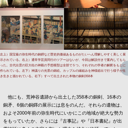
左上）国宝級の弥生時代の銅鐸など歴史的価値あるものがたいへん理解しやすく美しく展
示されている。右上）通常学芸員同行のツアーはないが、今回は解説付きで案内してもら
った。古代出雲の巨大柱の神殿の予想模型は全部で５つ。それぞれの学者の解釈をもとに
作られている。左下）神議りの光景の錦絵。カップルの縁組みを神様総出で行う様子が生
き生きと描かれている。右下）すべて出土された本物の銅剣358本
他にも、荒神谷遺跡から出土した358本の銅剣、16本の
銅矛、6個の銅鐸の展示には息をのんだ。それらの遺物は、
およそ2000年前の弥生時代にいかにこの地域が絶大な勢力
をもっていたか、さらには『古事記』や『日本書紀』が出