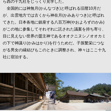
ら西の十九社をじっくり見学した。
全国的には神無月(かんなづき)と呼ばれる旧暦10月だ
が、出雲地方では古くから神在月(かみありつき)と呼ばれ
てきた。日本各地に鎮座する八百万神(やおよろずのかみ)
がこの地に参集してそれぞれに託された議案を持ち寄り、
目に見えない世界の盟主神であるオオクニヌシノオオカミ
の下で神議り(かみはかり)を行うためだ。子孫繁栄につな
がる男女の縁結びもこのときに調整され、神々はここ十九
社に宿泊する。