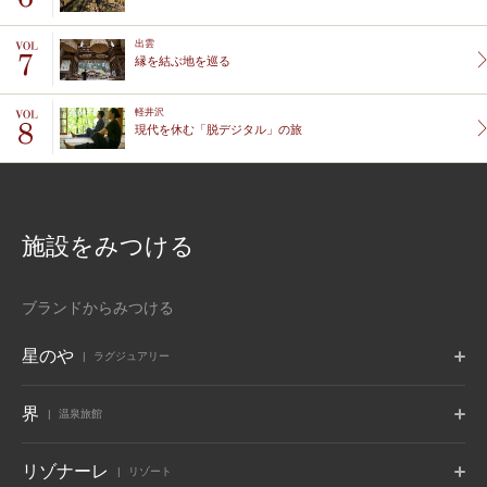
出雲
縁を結ぶ地を巡る
軽井沢
現代を休む「脱デジタル」の旅
施設をみつける
ブランドからみつける
星のや
ラグジュアリー
東京
富士
軽井沢
界
温泉旅館
東京都 大手町
山梨県 富士河口湖
長野県 軽井沢
京都
奈良監獄
沖縄
ポロト
津軽
秋保
リゾナーレ
リゾート
京都府 嵐山
奈良県 奈良
沖縄県 読谷村
北海道 白老温泉
青森県 大鰐温泉
宮城県 秋保温泉