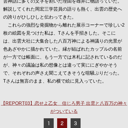
雲神話に多くの文字を割いた理由を雄弁に物語っていた。
解説してくれた岡宏三学芸員の語りも熱く、出雲の歴史へ
の誇りがひしひしと伝わってきた。
これらの強烈な発掘物から離れた展示コーナーで珍しい2
枚の絵図を見つけた私は、Tさんを手招きした。そこに
は、出雲大社に大集合した八百万神による神議りの光景が
色あざやかに描かれていた。縁が結ばれたカップルの名前
が一方では帳面に、もう一方では木札に記されているのだ
が、神々の議論は私の想像とは違って実ににぎやかそう
で、それぞれの声さえ聞こえてきそうな喧騒ぶりだった。
Tさんは無言のまま、私の横で絵に見入っていた。
【REPORT03】恋せよ乙女 信じろ男子 出雲と八百万の神々
がついている