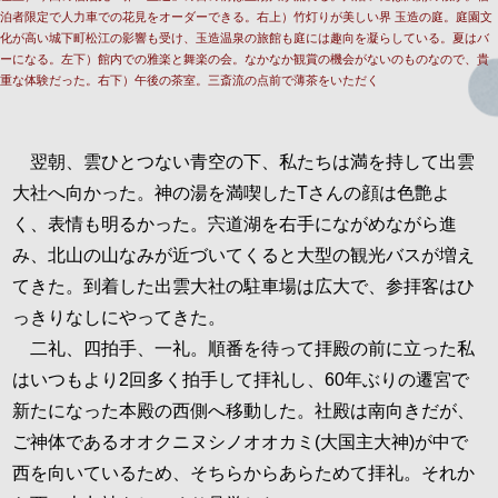
泊者限定で人力車での花見をオーダーできる。右上）竹灯りが美しい界 玉造の庭。庭園文
化が高い城下町松江の影響も受け、玉造温泉の旅館も庭には趣向を凝らしている。夏はバ
ーになる。左下）館内での雅楽と舞楽の会。なかなか観賞の機会がないのものなので、貴
重な体験だった。右下）午後の茶室。三斎流の点前で薄茶をいただく
翌朝、雲ひとつない青空の下、私たちは満を持して出雲
大社へ向かった。神の湯を満喫したTさんの顔は色艶よ
く、表情も明るかった。宍道湖を右手にながめながら進
み、北山の山なみが近づいてくると大型の観光バスが増え
てきた。到着した出雲大社の駐車場は広大で、参拝客はひ
っきりなしにやってきた。
二礼、四拍手、一礼。順番を待って拝殿の前に立った私
はいつもより2回多く拍手して拝礼し、60年ぶりの遷宮で
新たになった本殿の西側へ移動した。社殿は南向きだが、
ご神体であるオオクニヌシノオオカミ(大国主大神)が中で
西を向いているため、そちらからあらためて拝礼。それか