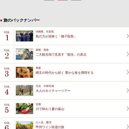
旅のバックナンバー
沖縄県、竹富島
島の力が渦巻く「種子取祭」
箱根、熱海
二大観光地で見直す「観光」の原点
青森
縄文の時代から続く 豊かな食を満喫する
日光 中禅寺湖
大人のネイチャーツアー
京都
川で味わう夏の嵐山
八ヶ岳、勝沼
甲州ワイン街道の旅