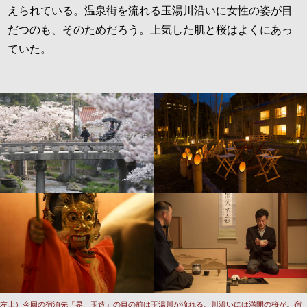
えられている。温泉街を流れる玉湯川沿いに女性の姿が目
だつのも、そのためだろう。上気した肌と桜はよくにあっ
ていた。
左上）今回の宿泊先「界 玉造」の目の前は玉湯川が流れる。川沿いには満開の桜が。宿