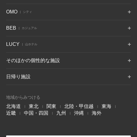
6月 開業
蔵王
鬼怒川
草津
トマム
那須
八ヶ岳
OMO
シティ
竹富島
グーグァン
バリ
山形県 蔵王温泉
栃木県 鬼怒川温泉
群馬県 草津温泉
北海道 勇払郡
栃木県 那須郡
山梨県 北杜
沖縄県 竹富島
台中 谷關
インドネシア バリ
10月 開業
6月 開業
熱海
大阪
下関
OMO7
OMO5
OMO5
BEB
カジュアル
旭川
小樽
函館
箱根
仙石原
アンジン
静岡県 熱海
大阪府 大阪市
山口県 下関
北海道 旭川
北海道 小樽
北海道 函館
神奈川県 箱根湯本温泉
神奈川県 仙石原温泉
静岡県 伊東温泉
星のやについて
小浜島
グアム
BEB5
BEB5
BEB5
LUCY
OMO5
OMO5
OMO3
伊東
遠州
アルプス
山ホテル
土浦
軽井沢
門司港
沖縄県 小浜島
グアム タムニング
東京大塚
東京五反田
浅草
静岡県 伊東温泉
静岡県 舘山寺温泉
長野県 大町温泉
茨城県 土浦
長野県 軽井沢
福岡県 北九州
東京都 豊島区
東京都 品川区
東京都 台東区
7月 開業
LUCY尾瀬鳩待
松本
奥飛騨
加賀
そのほかの個性的な施設
リゾナーレについて
群馬県 尾瀬
OMO3
OMO7
OMO5
長野県 浅間温泉
岐阜県 奥飛騨温泉郷
石川県 山代温泉
BEB5
東京赤坂
横浜
横浜馬車道
沖縄瀬良垣
8月 開業
東京都 港区
トマム ザ・タワー
神奈川県 横浜
青森屋
神奈川県 横浜
奥入瀬渓流ホテル
日帰り施設
沖縄県 恩納村
北海道 勇払郡
青森県 三沢
青森県 十和田
LUCY について
玉造
出雲
宮島
OMO5
OMO5
OMO5
金沢片町
京都祇園
京都三条
島根県 玉造温泉
島根県 出雲ひのみさき温
広島県 宮島口温泉
磐梯山温泉ホテル
ホテルブレストン
1955 東京ベイ
北海道 トマムエリ
トマムスキー場
ネコマ マウンテン
泉
石川県 金沢
京都府 京都
京都府 京都
7月 開業
コート
ア
-ベブ- について
福島県 耶麻郡
千葉県 浦安
北海道 勇払郡
福島県 耶麻郡
地域からみつける
長野県 軽井沢
北海道 勇払郡
OMO3
OMO7
OMO
長門
別府
由布院
北海道
京都東寺
東北
関東
大阪
北陸・甲信越
関西空港
東海
|
|
|
|
|
西表島ホテル
嘉助天台
サーフジャック ハ
山口県 長門湯本温泉
大分県 別府温泉
大分県 由布院温泉
谷川岳ヨッホ
Mt.T
蕎麦割烹 SAI
京都府 京都
大阪府 大阪
大阪府 泉佐野
近畿
中国・四国
九州
沖縄
海外
ワイ
|
|
|
|
沖縄県 西表島
中国 天台山
群馬県 利根郡みなかみ町
群馬県 利根郡みなかみ町
群馬県 草津温泉
阿蘇
雲仙
霧島
ハワイ ワイキキ
6月 開業
OMO7
OMO5
OMO5
大分県 瀬の本温泉
長崎県 雲仙温泉
鹿児島県 霧島温泉
高知
熊本
沖縄那覇
軽井沢星野エリア
ピッキオ
奈良監獄ミュージ
高知県 高知
熊本県 熊本
沖縄県 那覇
アム
長野県 軽井沢
長野県 軽井沢