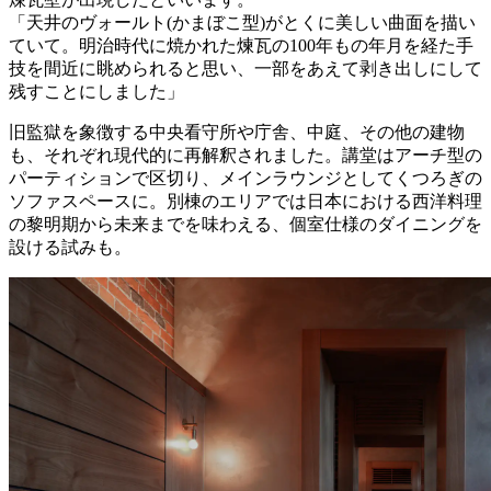
「天井のヴォールト(かまぼこ型)がとくに美しい曲面を描い
ていて。明治時代に焼かれた煉瓦の100年もの年月を経た手
技を間近に眺められると思い、一部をあえて剥き出しにして
残すことにしました」
旧監獄を象徴する中央看守所や庁舎、中庭、その他の建物
も、それぞれ現代的に再解釈されました。講堂はアーチ型の
パーティションで区切り、メインラウンジとしてくつろぎの
ソファスペースに。別棟のエリアでは日本における西洋料理
の黎明期から未来までを味わえる、個室仕様のダイニングを
設ける試みも。