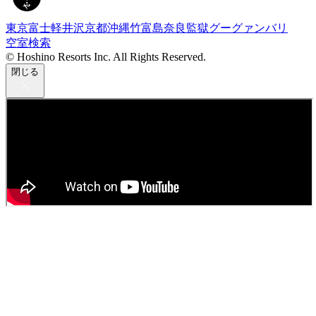
東京
富士
軽井沢
京都
沖縄
竹富島
奈良監獄
グーグァン
バリ
空室検索
© Hoshino Resorts Inc. All Rights Reserved.
閉じる