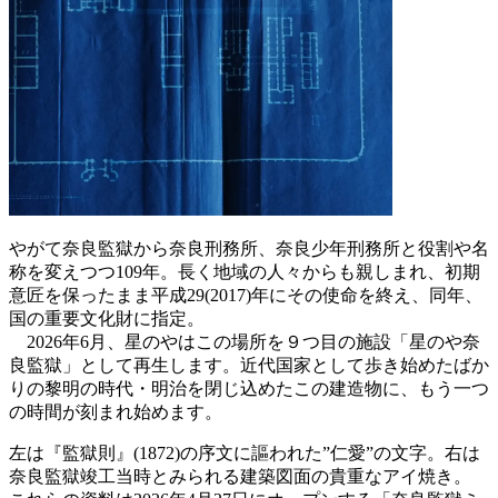
やがて奈良監獄から奈良刑務所、奈良少年刑務所と役割や名
称を変えつつ109年。長く地域の人々からも親しまれ、初期
意匠を保ったまま平成29(2017)年にその使命を終え、同年、
国の重要文化財に指定。
2026年6月、星のやはこの場所を９つ目の施設「星のや奈
良監獄」として再生します。近代国家として歩き始めたばか
りの黎明の時代・明治を閉じ込めたこの建造物に、もう一つ
の時間が刻まれ始めます。
左は『監獄則』(1872)の序文に謳われた”仁愛”の文字。右は
奈良監獄竣工当時とみられる建築図面の貴重なアイ焼き。