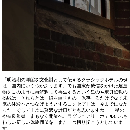
「明治期の洋館を文化財として伝えるクラシックホテルの例
は、国内にいくつかあります。でも国家が威信をかけた建造
物をこのように再解釈して再生するという星のや奈良監獄の
挑戦は、それらとは一線を画すもの。保存するだけでなく未
来の体験へとつなげようとするコンセプトは、今までになか
った。そして非常に贅沢な計画だとも思いますね」
星の
や奈良監獄、まもなく開業へ。ラグジュアリーホテルにふさ
わしい新しい体験価値を、また一つ切り拓こうとしていま
す。