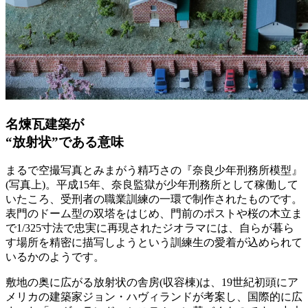
名煉瓦建築が
“放射状”である意味
まるで空撮写真とみまがう精巧さの『奈良少年刑務所模型』
(写真上)。平成15年、奈良監獄が少年刑務所として稼働して
いたころ、受刑者の職業訓練の一環で制作されたものです。
表門のドーム型の双塔をはじめ、門前のポストや桜の木立ま
で1/325寸法で忠実に再現されたジオラマには、自らが暮ら
す場所を精密に描写しようという訓練生の愛着が込められて
いるかのようです。
敷地の奥に広がる放射状の舎房(収容棟)は、19世紀初頭にア
メリカの建築家ジョン・ハヴィランドが考案し、国際的に広