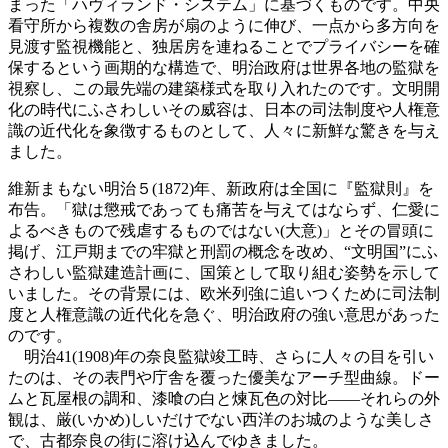
まった「ハヴィランド・システム」に基づくものです。中央
看守所から複数の舎房が扇のように伸び、一点から多方向を
見渡す監視機能と、独居房を連ねることでプライバシーを確
保するという画期的な構造で、明治政府は世界各地の監獄を
視察し、この最先端の建築様式を取り入れたのです。文明開
化の時代にふさわしいその威容は、日本の司法制度や人権意
識の近代化を象徴するものとして、人々に新鮮な驚きを与え
ました。
維新まもない明治５(1872)年、新政府は全国に『監獄則』を
布告。「獄は懲戒であっても痛苦を与えてはならず、仁愛に
よるべきもので残虐するものではない(大意)」とその冒頭に
掲げ、江戸期までの牢獄と刑罰の概念を改め、“文明国”にふ
さわしい監獄建造計画に、国策として取り組む姿勢を示して
いました。その背景には、欧米列強に追いつくために司法制
度と人権意識の近代化を急ぐ、明治政府の強い意思があった
のです。
明治41(1908)年の奈良監獄竣工時、さらに人々の目を引い
たのは、その表門や庁舎を覆った優美なアーチ型曲線。ドー
ムと瓦屋根の調和、漆喰の白と煉瓦色の対比——それらの外
観は、厳(いかめ)しいだけでない西洋のお城のような美しさ
で、古都奈良の街に溶け込んでゆきました。