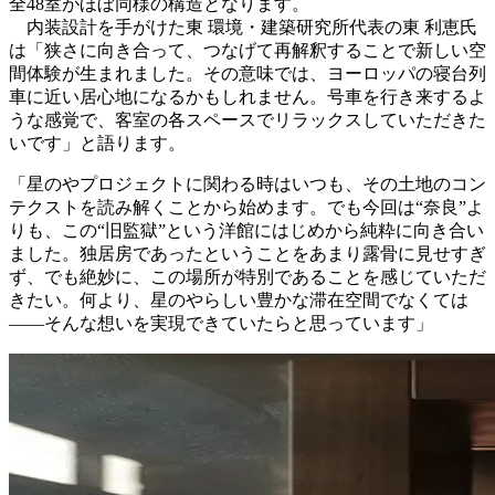
全48室がほぼ同様の構造となります。
内装設計を手がけた東 環境・建築研究所代表の東 利恵氏
は「狭さに向き合って、つなげて再解釈することで新しい空
間体験が生まれました。その意味では、ヨーロッパの寝台列
車に近い居心地になるかもしれません。号車を行き来するよ
うな感覚で、客室の各スペースでリラックスしていただきた
いです」と語ります。
「星のやプロジェクトに関わる時はいつも、その土地のコン
テクストを読み解くことから始めます。でも今回は“奈良”よ
りも、この“旧監獄”という洋館にはじめから純粋に向き合い
ました。独居房であったということをあまり露骨に見せすぎ
ず、でも絶妙に、この場所が特別であることを感じていただ
きたい。何より、星のやらしい豊かな滞在空間でなくては
——そんな想いを実現できていたらと思っています」