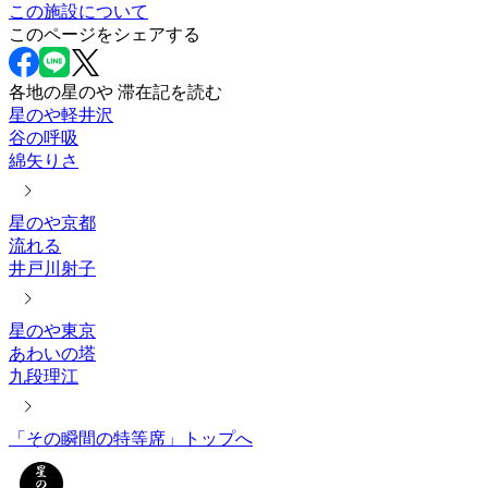
この施設について
このページをシェアする
各地の星のや 滞在記を読む
星のや軽井沢
谷の呼吸
綿矢りさ
星のや京都
流れる
井戸川射子
星のや東京
あわいの塔
九段理江
「その瞬間の特等席」トップへ