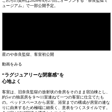
これらの資料は2026年4月27日にオープンする「奈良監獄ミ
ュージアム」で一部公開予定。
星のや奈良監獄、客室初公開
動画をみる
“ラグジュアリーな閉塞感”を
心地よく
客室は、旧奈良監獄の放射状の舎房をそのまま宿泊棟とし、
約5㎡の独居房を９〜11室連ねて一つの客室に仕立てたも
の。ベッドスペースから居室、浴室までの構成が房室の連な
りに由来するため極端に細長く、意表をつくスタイルです。