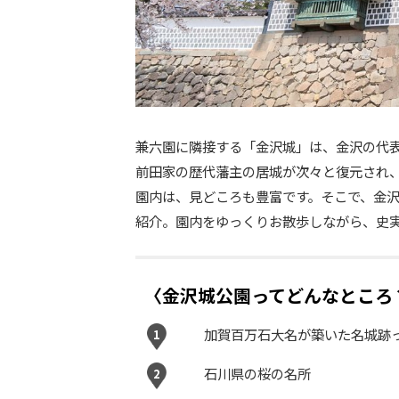
兼六園に隣接する「金沢城」は、金沢の代
前田家の歴代藩主の居城が次々と復元され、
園内は、見どころも豊富です。そこで、金
紹介。園内をゆっくりお散歩しながら、史
〈金沢城公園ってどんなところ
加賀百万石大名が築いた名城跡
1
石川県の桜の名所
2