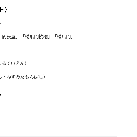
ト〉
へ
十間長屋」「橋爪門続櫓」「橋爪門」
まるていえん）
ん・ねずみたもんばし）
〉