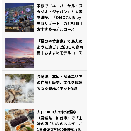
家族で「ユニバーサル・ス
タジオ・ジャパン」と大阪
を満喫。「OMO7大阪 by
星野リゾート」の2泊3日｜
おすすめモデルコース
「星のや竹富島」で島人の
ように過ごす2泊3日の島時
間｜おすすめモデルコース
長崎県、雲仙・島原エリア
の自然と歴史、文化を体感
できる観光スポット8選
人口3800人の秋保温泉
（宮城県・仙台市）で「主
婦の店さいちのおはぎ」が
1日最高2万5000個売れる