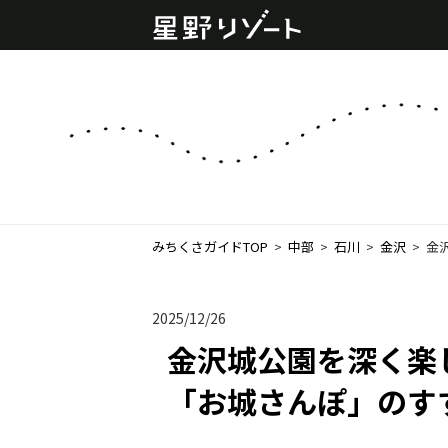
みちくさガイドTOP
  >  
中部
  >  
石川
  >  
金沢
  >  
金
2025/12/26
金沢城公園を深く楽
「お城さんぽ」のす