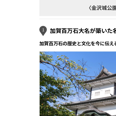
〈金沢城公
加賀百万石大名が築いた
1
加賀百万石の歴史と文化を今に伝え