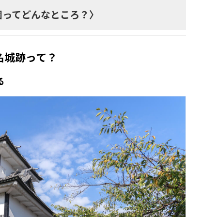
園ってどんなところ？〉
名城跡って？
る