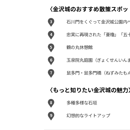
〈金沢城のおすすめ散策スポッ
石川門をくぐって金沢城公園内
3
忠実に再現された「菱櫓」「五
4
鶴の丸休憩館
5
玉泉院丸庭園（ぎょくせんいん
6
鼠多門・鼠多門橋（ねずみたも
7
〈もっと知りたい金沢城の魅力
多種多様な石垣
8
幻想的なライトアップ
9