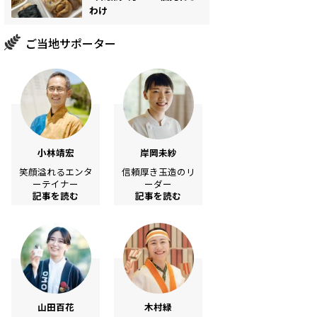
わけ
ご当地サポーター
小林靖宏
岸岡未紗
笑顔溢れるエンタ
信頼厚き玉造のリ
ーテイナー
ーダー
記事を読む
記事を読む
山田百花
木村緑