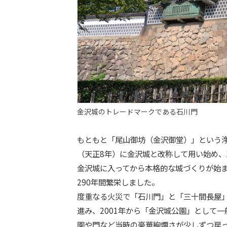
金沢城のトレードマークである石川門
もともと「尾山御坊（金沢御堂）」という浄
（天正8年）に金沢城と改称して用い始め、
金沢城に入ってから本格的な城づくりが始
290年間繁栄しました。
度重なる火災で「石川門」と「三十間長屋
進み、2001年から「金沢城公園」として
園や門など当時の豪華絢爛さが少しずつ戻