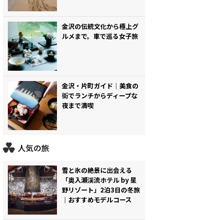
金沢の伝統文化から極上グ
ルメまで。車で巡る女子旅
金沢・片町ガイド｜美食の
街でランチからディープな
夜まで満喫
人気の旅
雪と氷の絶景に出会える
「奥入瀬渓流ホテル by 星
野リゾート」2泊3日の冬旅
｜おすすめモデルコース