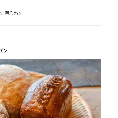
リー）南八ヶ岳
パン