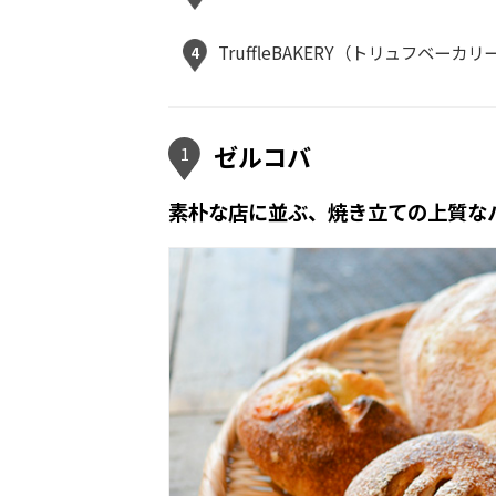
TruffleBAKERY（トリュフベーカ
4
ゼルコバ
1
素朴な店に並ぶ、焼き立ての上質な