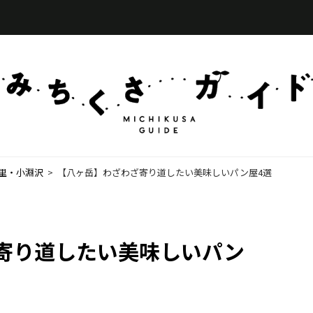
里・小淵沢
  >  
【八ヶ岳】わざわざ寄り道したい美味しいパン屋4選
寄り道したい美味しいパン