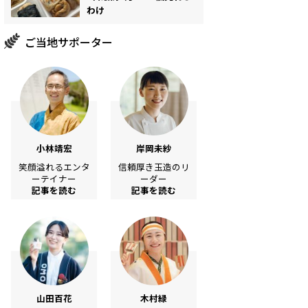
わけ
ご当地サポーター
小林靖宏
岸岡未紗
笑顔溢れるエンタ
信頼厚き玉造のリ
ーテイナー
ーダー
記事を読む
記事を読む
山田百花
木村緑