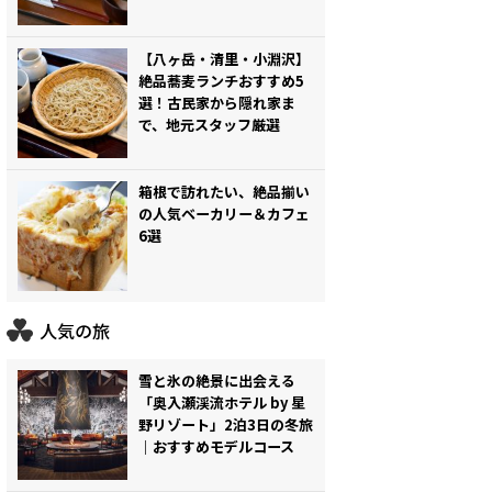
【八ヶ岳・清里・小淵沢】
絶品蕎麦ランチおすすめ5
選！古民家から隠れ家ま
で、地元スタッフ厳選
箱根で訪れたい、絶品揃い
の人気ベーカリー＆カフェ
6選
人気の旅
雪と氷の絶景に出会える
「奥入瀬渓流ホテル by 星
野リゾート」2泊3日の冬旅
｜おすすめモデルコース