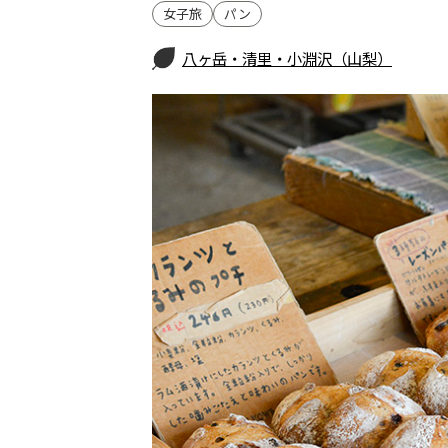
女子旅
パン
八ヶ岳・清里・小淵沢（山梨）