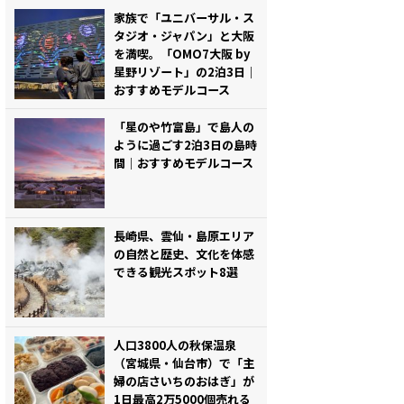
家族で「ユニバーサル・ス
タジオ・ジャパン」と大阪
を満喫。「OMO7大阪 by
星野リゾート」の2泊3日｜
おすすめモデルコース
「星のや竹富島」で島人の
ように過ごす2泊3日の島時
間｜おすすめモデルコース
長崎県、雲仙・島原エリア
の自然と歴史、文化を体感
できる観光スポット8選
人口3800人の秋保温泉
（宮城県・仙台市）で「主
婦の店さいちのおはぎ」が
1日最高2万5000個売れる