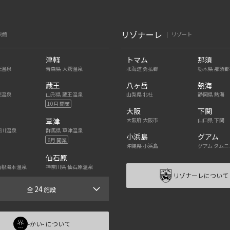
リゾナーレ
旅館
リゾート
津軽
トマム
那須
老温泉
青森県 大鰐温泉
北海道 勇払郡
栃木県 那須郡
蔵王
八ヶ岳
熱海
保温泉
山形県 蔵王温泉
山梨県 北杜
静岡県 熱海
10月 開業
大阪
下関
大阪府 大阪市
山口県 下関
草津
怒川温泉
群馬県 草津温泉
小浜島
グアム
6月 開業
沖縄県 小浜島
グアム タムニ
仙石原
箱根湯本温泉
神奈川県 仙石原温泉
リゾナーレについて
24
全
施設
-かい- について