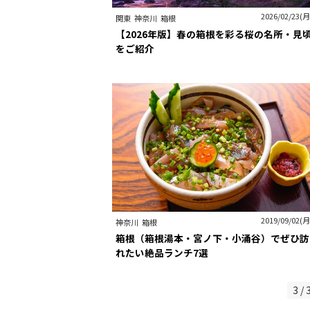
2026/02/23(月
関東
神奈川
箱根
【2026年版】春の箱根を彩る桜の名所・見
をご紹介
2019/09/02(月
神奈川
箱根
箱根（箱根湯本・宮ノ下・小涌谷）でぜひ訪
れたい絶品ランチ7選
3 / 