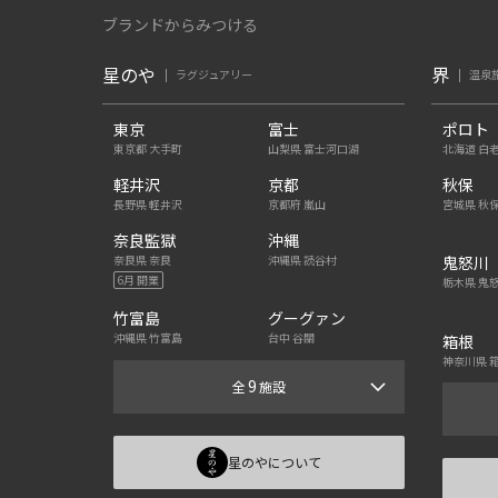
ブランドからみつける
星のや
界
ラグジュアリー
温泉
東京
富士
ポロト
東京都 大手町
山梨県 富士河口湖
北海道 白
軽井沢
京都
秋保
長野県 軽井沢
京都府 嵐山
宮城県 秋
奈良監獄
沖縄
奈良県 奈良
沖縄県 読谷村
鬼怒川
6月 開業
栃木県 鬼
竹富島
グーグァン
沖縄県 竹富島
台中 谷關
箱根
神奈川県 
9
全
施設
星のやについて