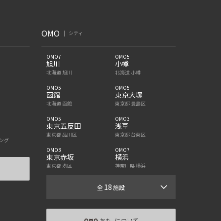
OMO
シティ
OMO7
OMO5
旭川
小樽
北海道 旭川
北海道 小樽
OMO5
OMO5
函館
東京大塚
北海道 函館
東京都 豊島区
OMO5
OMO3
東京五反田
浅草
東京都 品川区
東京都 台東区
ング
OMO3
OMO7
東京赤坂
横浜
東京都 港区
神奈川県 横浜
18
全
施設
-おも- について