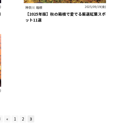
)
2025/09/19(金)
神奈川
箱根
頃
【2025年版】秋の箱根で愛でる厳選紅葉スポ
ット11選
)
3
«
1
2
3