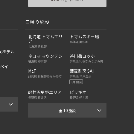
日帰り施設
北海道 トマムエリ
トマムスキー場
ア
北海道 勇払郡
北海道 勇払郡
泉ホテル
ネコマ マウンテン
谷川岳ヨッホ
福島県 耶麻郡
群馬県 利根郡みなかみ町
京ベイ
Mt.T
蕎麦割烹 SAI
群馬県 利根郡みなかみ町
群馬県 草津温泉
6月 開業
軽井沢星野エリア
ピッキオ
長野県 軽井沢
長野県 軽井沢
10
全
施設