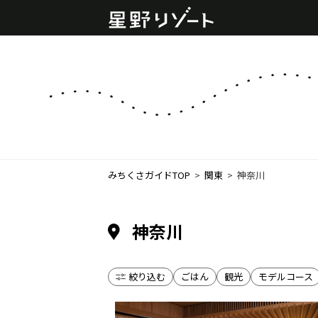
みちくさガイドTOP
  >  
関東
  >  
神奈川
神奈川
絞り込む
ごはん
観光
モデルコース