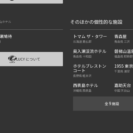
そのほかの個性的な施設
山ホテル
尾瀬鳩待
トマム ザ・タワー
青森屋
瀬
北海道 勇払郡
青森県 三沢
奥入瀬渓流ホテル
磐梯山温
青森県 十和田
福島県 耶麻郡
LUCY について
ホテルブレストン
1955 東
コート
千葉県 浦安
長野県 軽井沢
西表島ホテル
嘉助天台
沖縄県 西表島
中国 天台山
9
全
施設