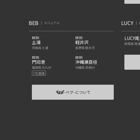
BEB
LUCY
カジュアル
LUCY
BEB5
BEB5
土浦
軽井沢
群馬県 尾
茨城県 土浦
長野県 軽井沢
BEB5
BEB5
門司港
沖縄瀬良垣
福岡県 北九州
沖縄県 恩納村
7月 開業
-ベブ- について