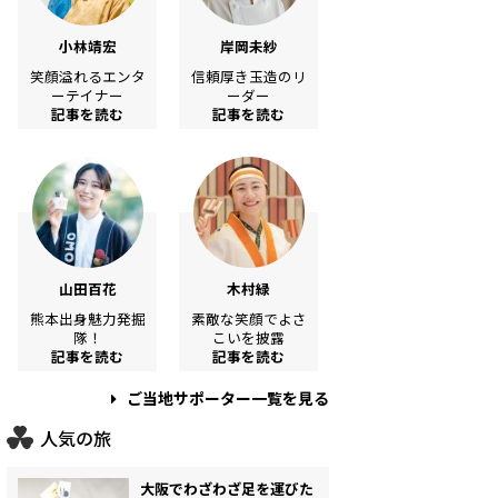
小林靖宏
岸岡未紗
笑顔溢れるエンタ
信頼厚き玉造のリ
ーテイナー
ーダー
記事を読む
記事を読む
山田百花
木村緑
熊本出身魅力発掘
素敵な笑顔でよさ
隊！
こいを披露
記事を読む
記事を読む
ご当地サポーター一覧を見る
人気の旅
大阪でわざわざ足を運びた