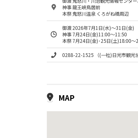
御渡 鬼怒川・川治観光情報センタ
神事 龍王峡鳥居前
本祭 鬼怒川温泉 くろがね橋周辺
御渡 2026年7月1日(水)～31日(金)
神事 7月24日(金)11:00～11:50
本祭 7月24日(金)･25日(土)18:00～2
0288-22-1525 （(一社)日光市観
MAP