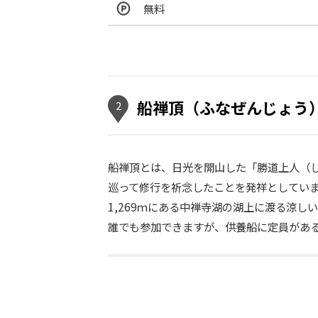
無料
船禅頂（ふなぜんじょう
2
船禅頂とは、日光を開山した「勝道上人（
巡って修行を祈念したことを発祥としていま
1,269ｍにある中禅寺湖の湖上に渡る涼し
誰でも参加できますが、供養船に定員があ