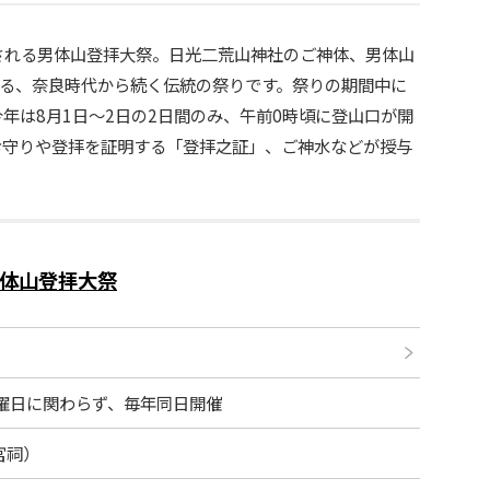
催される男体山登拝大祭。日光二荒山神社のご神体、男体山
拝する、奈良時代から続く伝統の祭りです。祭りの期間中に
年は8月1日～2日の2日間のみ、午前0時頃に登山口が開
お守りや登拝を証明する「登拝之証」、ご神水などが授与
体山登拝大祭
金)※曜日に関わらず、毎年同日開催
中宮祠）