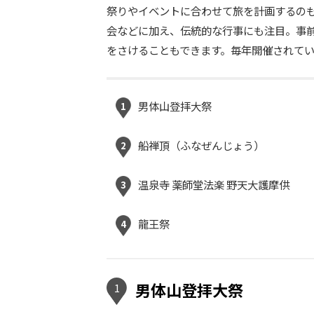
祭りやイベントに合わせて旅を計画するの
会などに加え、伝統的な行事にも注目。事
をさけることもできます。毎年開催されて
男体山登拝大祭
1
船禅頂（ふなぜんじょう）
2
温泉寺 薬師堂法楽 野天大護摩供
3
龍王祭
4
男体山登拝大祭
1