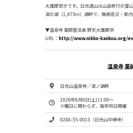
大護摩焚きです。日光連山は山岳修行の霊
湯の湖（1,475ｍ）湖畔で、無病息災・
▼温泉寺 薬師堂法楽 野天大護摩供
URL：
http://www.nikko-kankou.org/ev
温泉寺 薬
日光山温泉寺／湯ノ湖畔
2026年8月8日(土)11:00～
※曜日に関わらず、毎年同日開催
0288-55-0013（日光山中禅寺）