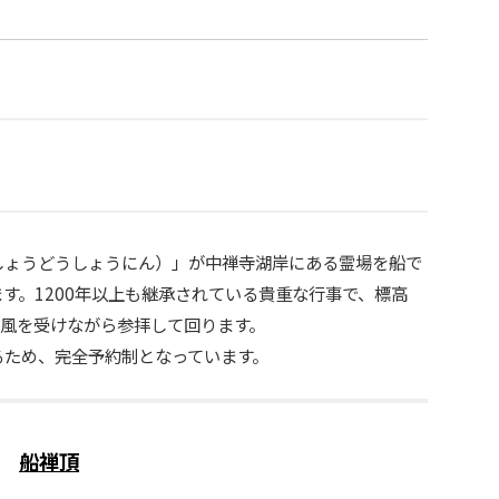
）
しょうどうしょうにん）」が中禅寺湖岸にある霊場を船で
す。1200年以上も継承されている貴重な行事で、標高
い風を受けながら参拝して回ります。
るため、完全予約制となっています。
船禅頂