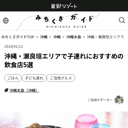
みちくさガイドTOP
  >  
沖縄
  >  
沖縄
  >  
沖縄本島
  >  
沖縄・瀬良垣エリアで子
2024/01/11
沖縄・瀬良垣エリアで子連れにおすすめの
飲食店5選
ごはん
子ども連れ
ご当地グルメ
沖縄本島（沖縄）
ご当地サポーター