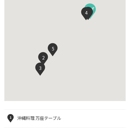
1
4
5
2
3
1
沖縄料理 万座テーブル