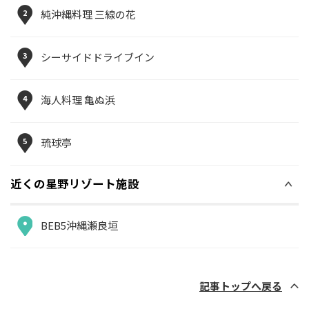
2
純沖縄料理 三線の花
3
シーサイドドライブイン
4
海人料理 亀ぬ浜
5
琉球亭
近くの星野リゾート施設
BEB5沖縄瀬良垣
記事トップへ戻る