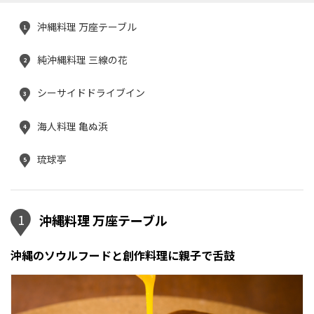
沖縄料理 万座テーブル
1
純沖縄料理 三線の花
2
シーサイドドライブイン
3
海人料理 亀ぬ浜
4
琉球亭
5
1
沖縄料理 万座テーブル
沖縄のソウルフードと創作料理に親子で舌鼓