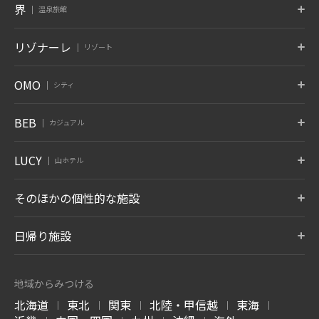
東京
富士
軽井沢
界
温泉旅館
東京都 大手町
山梨県 富士河口湖
長野県 軽井沢
京都
奈良監獄
沖縄
ポロト
津軽
秋保
リゾナーレ
リゾート
京都府 嵐山
奈良県 奈良
沖縄県 読谷村
北海道 白老温泉
青森県 大鰐温泉
宮城県 秋保温泉
6月 開業
蔵王
鬼怒川
草津
トマム
那須
八ヶ岳
OMO
シティ
竹富島
グーグァン
バリ
山形県 蔵王温泉
栃木県 鬼怒川温泉
群馬県 草津温泉
北海道 勇払郡
栃木県 那須郡
山梨県 北杜
沖縄県 竹富島
台中 谷關
インドネシア バリ
10月 開業
6月 開業
熱海
大阪
下関
OMO7
OMO5
OMO5
BEB
カジュアル
旭川
小樽
函館
箱根
仙石原
アンジン
静岡県 熱海
大阪府 大阪市
山口県 下関
北海道 旭川
北海道 小樽
北海道 函館
神奈川県 箱根湯本温泉
神奈川県 仙石原温泉
静岡県 伊東温泉
星のやについて
小浜島
グアム
BEB5
BEB5
BEB5
LUCY
OMO5
OMO5
OMO3
伊東
遠州
アルプス
山ホテル
土浦
軽井沢
門司港
沖縄県 小浜島
グアム タムニング
東京大塚
東京五反田
浅草
静岡県 伊東温泉
静岡県 舘山寺温泉
長野県 大町温泉
茨城県 土浦
長野県 軽井沢
福岡県 北九州
東京都 豊島区
東京都 品川区
東京都 台東区
7月 開業
LUCY尾瀬鳩待
そのほかの個性的な施設
松本
奥飛騨
加賀
リゾナーレについて
群馬県 尾瀬
OMO3
OMO7
OMO5
長野県 浅間温泉
岐阜県 奥飛騨温泉郷
石川県 山代温泉
BEB5
東京赤坂
横浜
横浜馬車道
沖縄瀬良垣
8月 開業
東京都 港区
トマム ザ・タワー
神奈川県 横浜
青森屋
神奈川県 横浜
奥入瀬渓流ホテル
日帰り施設
沖縄県 恩納村
北海道 勇払郡
青森県 三沢
青森県 十和田
LUCY について
玉造
出雲
宮島
OMO5
OMO5
OMO5
金沢片町
京都祇園
京都三条
島根県 玉造温泉
島根県 出雲ひのみさき温泉
広島県 宮島口温泉
磐梯山温泉ホテル
ホテルブレストン
1955 東京ベイ
北海道 トマムエリ
トマムスキー場
ネコマ マウンテン
石川県 金沢
京都府 京都
京都府 京都
7月 開業
コート
ア
-ベブ- について
福島県 耶麻郡
千葉県 浦安
北海道 勇払郡
福島県 耶麻郡
地域からみつける
長野県 軽井沢
北海道 勇払郡
OMO3
OMO7
OMO
長門
別府
由布院
北海道
東北
関東
北陸・甲信越
東海
京都東寺
大阪
関西空港
|
|
|
|
|
西表島ホテル
嘉助天台
サーフジャック ハ
山口県 長門湯本温泉
大分県 別府温泉
大分県 由布院温泉
谷川岳ヨッホ
Mt.T
蕎麦割烹 SAI
京都府 京都
大阪府 大阪
大阪府 泉佐野