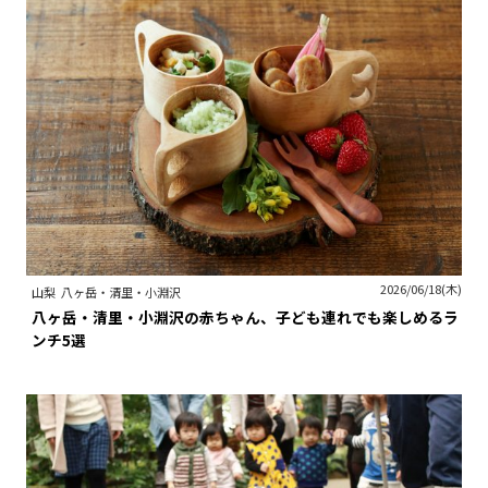
2026/06/18(木)
山梨
八ヶ岳・清里・小淵沢
八ヶ岳・清里・小淵沢の赤ちゃん、子ども連れでも楽しめるラ
ンチ5選