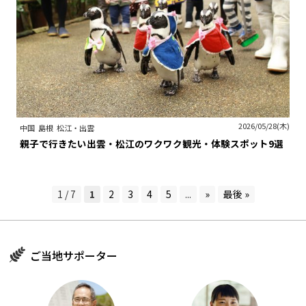
2026/05/28(木)
中国
島根
松江・出雲
親子で行きたい出雲・松江のワクワク観光・体験スポット9選
1 / 7
1
2
3
4
5
...
»
最後 »
ご当地サポーター