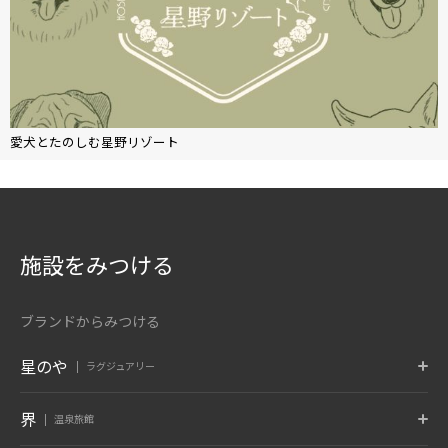
愛犬とたのしむ星野リゾート
施設をみつける
ブランドからみつける
星のや
ラグジュアリー
東京
富士
軽井沢
界
温泉旅館
東京都 大手町
山梨県 富士河口湖
長野県 軽井沢