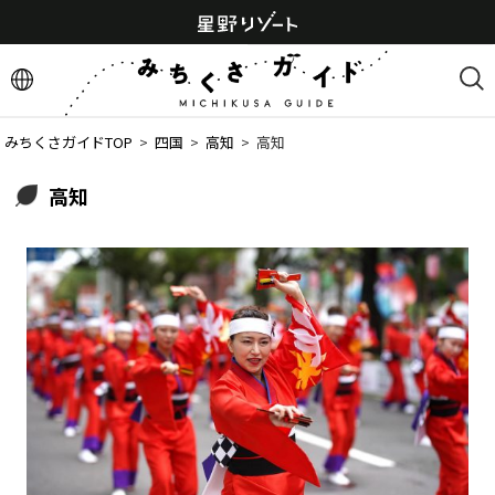
みちくさガイドTOP
  >  
四国
  >  
高知
  >  
高知
高知