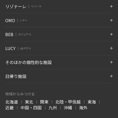
京都
奈良監獄
沖縄
ポロト
津軽
秋保
リゾナーレ
リゾート
京都府 嵐山
奈良県 奈良
沖縄県 読谷村
北海道 白老温泉
青森県 大鰐温泉
宮城県 秋保温泉
6月 開業
蔵王
鬼怒川
草津
トマム
那須
八ヶ岳
OMO
シティ
竹富島
グーグァン
バリ
山形県 蔵王温泉
栃木県 鬼怒川温泉
群馬県 草津温泉
北海道 勇払郡
栃木県 那須郡
山梨県 北杜
沖縄県 竹富島
台中 谷關
インドネシア バリ
10月 開業
6月 開業
熱海
大阪
下関
OMO7
OMO5
OMO5
BEB
カジュアル
旭川
小樽
函館
箱根
仙石原
アンジン
静岡県 熱海
大阪府 大阪市
山口県 下関
北海道 旭川
北海道 小樽
北海道 函館
神奈川県 箱根湯本温泉
神奈川県 仙石原温泉
静岡県 伊東温泉
星のやについて
小浜島
グアム
BEB5
BEB5
BEB5
LUCY
OMO5
OMO5
OMO3
伊東
遠州
アルプス
山ホテル
土浦
軽井沢
門司港
沖縄県 小浜島
グアム タムニング
東京大塚
東京五反田
浅草
静岡県 伊東温泉
静岡県 舘山寺温泉
長野県 大町温泉
茨城県 土浦
長野県 軽井沢
福岡県 北九州
東京都 豊島区
東京都 品川区
東京都 台東区
7月 開業
LUCY尾瀬鳩待
そのほかの個性的な施設
松本
奥飛騨
加賀
リゾナーレについて
群馬県 尾瀬
OMO3
OMO7
OMO5
長野県 浅間温泉
岐阜県 奥飛騨温泉郷
石川県 山代温泉
BEB5
東京赤坂
横浜
横浜馬車道
沖縄瀬良垣
8月 開業
東京都 港区
トマム ザ・タワー
神奈川県 横浜
青森屋
神奈川県 横浜
奥入瀬渓流ホテル
日帰り施設
沖縄県 恩納村
北海道 勇払郡
青森県 三沢
青森県 十和田
LUCY について
玉造
出雲
宮島
OMO5
OMO5
OMO5
金沢片町
京都祇園
京都三条
島根県 玉造温泉
島根県 出雲ひのみさき温泉
広島県 宮島口温泉
磐梯山温泉ホテル
ホテルブレストン
1955 東京ベイ
北海道 トマムエリ
トマムスキー場
ネコマ マウンテン
石川県 金沢
京都府 京都
京都府 京都
7月 開業
コート
ア
-ベブ- について
福島県 耶麻郡
千葉県 浦安
北海道 勇払郡
福島県 耶麻郡
地域からみつける
長野県 軽井沢
北海道 勇払郡
OMO3
OMO7
OMO
長門
別府
由布院
北海道
東北
関東
北陸・甲信越
東海
京都東寺
大阪
関西空港
|
|
|
|
|
西表島ホテル
嘉助天台
サーフジャック ハ
山口県 長門湯本温泉
大分県 別府温泉
大分県 由布院温泉
谷川岳ヨッホ
Mt.T
蕎麦割烹 SAI
京都府 京都
大阪府 大阪
大阪府 泉佐野
近畿
中国・四国
九州
沖縄
海外
ワイ
|
|
|
|
沖縄県 西表島
中国 天台山
群馬県 利根郡みなかみ町
群馬県 利根郡みなかみ町
群馬県 草津温泉
阿蘇
雲仙
霧島
ハワイ ワイキキ
6月 開業
OMO7
OMO5
OMO5
大分県 瀬の本温泉
長崎県 雲仙温泉
鹿児島県 霧島温泉