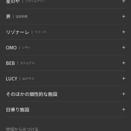
星のや
ラグジュアリー
東京
富士
軽井沢
界
温泉旅館
東京都 大手町
山梨県 富士河口湖
長野県 軽井沢
京都
奈良監獄
沖縄
ポロト
津軽
秋保
リゾナーレ
リゾート
京都府 嵐山
奈良県 奈良
沖縄県 読谷村
北海道 白老温泉
青森県 大鰐温泉
宮城県 秋保温泉
6月 開業
蔵王
鬼怒川
草津
トマム
那須
八ヶ岳
OMO
シティ
竹富島
グーグァン
バリ
山形県 蔵王温泉
栃木県 鬼怒川温泉
群馬県 草津温泉
北海道 勇払郡
栃木県 那須郡
山梨県 北杜
沖縄県 竹富島
台中 谷關
インドネシア バリ
10月 開業
6月 開業
熱海
大阪
下関
OMO7
OMO5
OMO5
BEB
カジュアル
旭川
小樽
函館
箱根
仙石原
アンジン
静岡県 熱海
大阪府 大阪市
山口県 下関
北海道 旭川
北海道 小樽
北海道 函館
神奈川県 箱根湯本温泉
神奈川県 仙石原温泉
静岡県 伊東温泉
星のやについて
小浜島
グアム
BEB5
BEB5
BEB5
LUCY
OMO5
OMO5
OMO3
伊東
遠州
アルプス
山ホテル
土浦
軽井沢
門司港
沖縄県 小浜島
グアム タムニング
東京大塚
東京五反田
浅草
静岡県 伊東温泉
静岡県 舘山寺温泉
長野県 大町温泉
茨城県 土浦
長野県 軽井沢
福岡県 北九州
東京都 豊島区
東京都 品川区
東京都 台東区
7月 開業
LUCY尾瀬鳩待
そのほかの個性的な施設
松本
奥飛騨
加賀
リゾナーレについて
群馬県 尾瀬
OMO3
OMO7
OMO5
長野県 浅間温泉
岐阜県 奥飛騨温泉郷
石川県 山代温泉
BEB5
東京赤坂
横浜
横浜馬車道
沖縄瀬良垣
8月 開業
東京都 港区
トマム ザ・タワー
神奈川県 横浜
青森屋
神奈川県 横浜
奥入瀬渓流ホテル
日帰り施設
沖縄県 恩納村
北海道 勇払郡
青森県 三沢
青森県 十和田
LUCY について
玉造
出雲
宮島
OMO5
OMO5
OMO5
金沢片町
京都祇園
京都三条
島根県 玉造温泉
島根県 出雲ひのみさき温泉
広島県 宮島口温泉
磐梯山温泉ホテル
ホテルブレストン
1955 東京ベイ
北海道 トマムエリ
トマムスキー場
ネコマ マウンテン
石川県 金沢
京都府 京都
京都府 京都
7月 開業
コート
ア
-ベブ- について
福島県 耶麻郡
千葉県 浦安
北海道 勇払郡
福島県 耶麻郡
地域からみつける
長野県 軽井沢