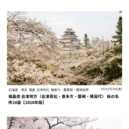
2026/03/06(金)
北海道・東北
福島
会津若松
猪苗代・裏磐梯・磐梯高原
福島県 会津地方（会津若松・喜多方・磐梯・猪苗代） 桜の名
所20選【2026年版】