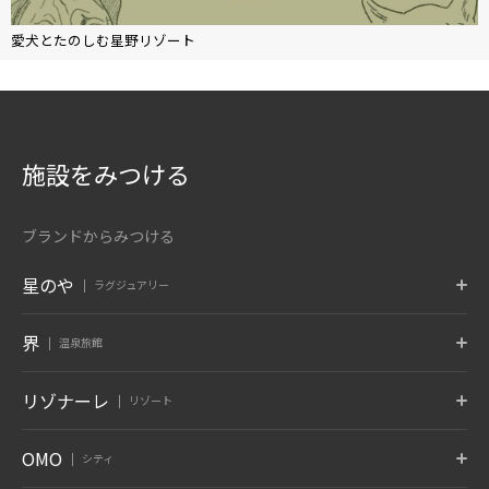
愛犬とたのしむ星野リゾート
施設をみつける
ブランドからみつける
星のや
ラグジュアリー
東京
富士
軽井沢
界
温泉旅館
東京都 大手町
山梨県 富士河口湖
長野県 軽井沢
京都
奈良監獄
沖縄
ポロト
津軽
秋保
リゾナーレ
リゾート
京都府 嵐山
奈良県 奈良
沖縄県 読谷村
北海道 白老温泉
青森県 大鰐温泉
宮城県 秋保温泉
6月 開業
蔵王
鬼怒川
草津
トマム
那須
八ヶ岳
OMO
シティ
竹富島
グーグァン
バリ
山形県 蔵王温泉
栃木県 鬼怒川温泉
群馬県 草津温泉
北海道 勇払郡
栃木県 那須郡
山梨県 北杜
沖縄県 竹富島
台中 谷關
インドネシア バリ
10月 開業
6月 開業