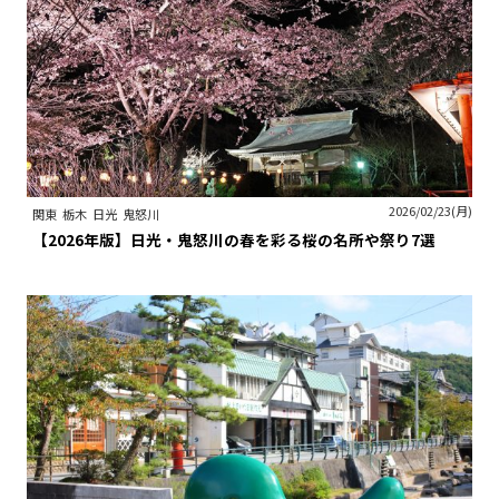
2026/02/23(月)
関東
栃木
日光
鬼怒川
【2026年版】日光・鬼怒川の春を彩る桜の名所や祭り7選