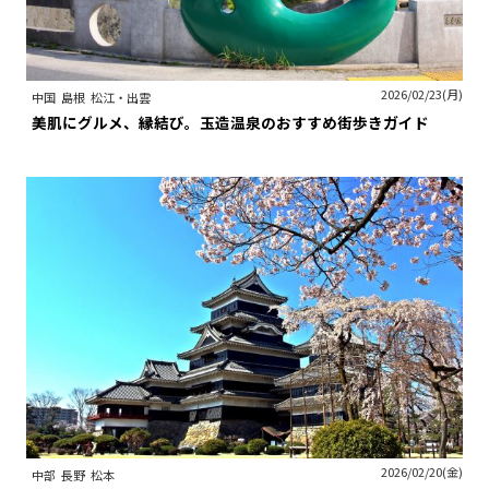
2026/02/23(月)
中国
島根
松江・出雲
美肌にグルメ、縁結び。玉造温泉のおすすめ街歩きガイド
2026/02/20(金)
中部
長野
松本