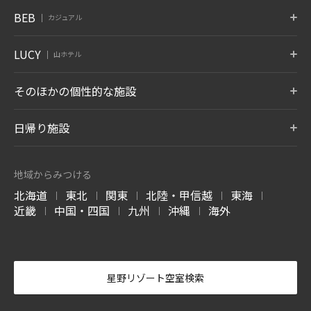
熱海
大阪
下関
OMO7
OMO5
OMO5
BEB
カジュアル
旭川
小樽
函館
箱根
仙石原
アンジン
静岡県 熱海
大阪府 大阪市
山口県 下関
北海道 旭川
北海道 小樽
北海道 函館
神奈川県 箱根湯本温泉
神奈川県 仙石原温泉
静岡県 伊東温泉
星のやについて
小浜島
グアム
BEB5
BEB5
BEB5
LUCY
OMO5
OMO5
OMO3
伊東
遠州
アルプス
山ホテル
土浦
軽井沢
門司港
沖縄県 小浜島
グアム タムニング
東京大塚
東京五反田
浅草
静岡県 伊東温泉
静岡県 舘山寺温泉
長野県 大町温泉
茨城県 土浦
長野県 軽井沢
福岡県 北九州
東京都 豊島区
東京都 品川区
東京都 台東区
7月 開業
LUCY尾瀬鳩待
そのほかの個性的な施設
松本
奥飛騨
加賀
リゾナーレについて
群馬県 尾瀬
OMO3
OMO7
OMO5
長野県 浅間温泉
岐阜県 奥飛騨温泉郷
石川県 山代温泉
BEB5
東京赤坂
横浜
横浜馬車道
沖縄瀬良垣
8月 開業
東京都 港区
トマム ザ・タワー
神奈川県 横浜
青森屋
神奈川県 横浜
奥入瀬渓流ホテル
日帰り施設
沖縄県 恩納村
北海道 勇払郡
青森県 三沢
青森県 十和田
LUCY について
玉造
出雲
宮島
OMO5
OMO5
OMO5
金沢片町
京都祇園
京都三条
島根県 玉造温泉
島根県 出雲ひのみさき温泉
広島県 宮島口温泉
磐梯山温泉ホテル
ホテルブレストン
1955 東京ベイ
北海道 トマムエリ
トマムスキー場
ネコマ マウンテン
石川県 金沢
京都府 京都
京都府 京都
7月 開業
コート
ア
-ベブ- について
福島県 耶麻郡
千葉県 浦安
北海道 勇払郡
福島県 耶麻郡
地域からみつける
長野県 軽井沢
北海道 勇払郡
OMO3
OMO7
OMO
長門
別府
由布院
北海道
東北
関東
北陸・甲信越
東海
京都東寺
大阪
関西空港
|
|
|
|
|
西表島ホテル
嘉助天台
サーフジャック ハ
山口県 長門湯本温泉
大分県 別府温泉
大分県 由布院温泉
谷川岳ヨッホ
Mt.T
蕎麦割烹 SAI
京都府 京都
大阪府 大阪
大阪府 泉佐野
近畿
中国・四国
九州
沖縄
海外
ワイ
|
|
|
|
沖縄県 西表島
中国 天台山
群馬県 利根郡みなかみ町
群馬県 利根郡みなかみ町
群馬県 草津温泉
阿蘇
雲仙
霧島
ハワイ ワイキキ
6月 開業
OMO7
OMO5
OMO5
大分県 瀬の本温泉
長崎県 雲仙温泉
鹿児島県 霧島温泉
高知
熊本
沖縄那覇
軽井沢星野エリア
ピッキオ
奈良監獄ミュージ
高知県 高知
熊本県 熊本
沖縄県 那覇
アム
長野県 軽井沢
長野県 軽井沢
奈良県奈良
-かい- について
星野リゾート空室検索
4月 開業
-おも- について