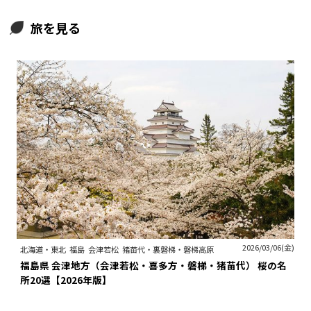
旅を見る
2026/03/06(金)
北海道・東北
福島
会津若松
猪苗代・裏磐梯・磐梯高原
福島県 会津地方（会津若松・喜多方・磐梯・猪苗代） 桜の名
所20選【2026年版】