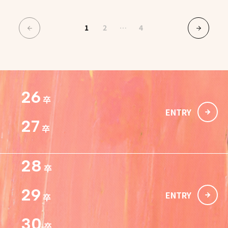
投
1
2
…
4
稿
ナ
ビ
ゲ
ー
26
卒
シ
ENTRY
ョ
27
ン
卒
28
卒
29
ENTRY
卒
30
卒