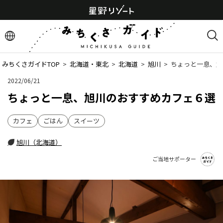
みちくさガイドTOP
  >  
北海道・東北
  >  
北海道
  >  
旭川
  >  
ちょっと一息、旭
2022/06/21
ちょっと一息、旭川のおすすめカフェ６選
カフェ
ごはん
スイーツ
旭川（北海道）
ご当地サポーター