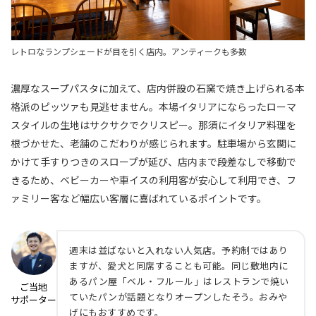
レトロなランプシェードが目を引く店内。アンティークも多数
濃厚なスープパスタに加えて、店内併設の石窯で焼き上げられる本
格派のピッツァも見逃せません。本場イタリアにならったローマ
スタイルの生地はサクサクでクリスピー。那須にイタリア料理を
根づかせた、老舗のこだわりが感じられます。駐車場から玄関に
かけて手すりつきのスロープが延び、店内まで段差なしで移動で
きるため、ベビーカーや車イスの利用客が安心して利用でき、フ
ァミリー客など幅広い客層に喜ばれているポイントです。
週末は並ばないと入れない人気店。予約制ではあり
ますが、愛犬と同席することも可能。同じ敷地内に
あるパン屋「ベル・フルール」はレストランで焼い
ご当地
ていたパンが話題となりオープンしたそう。おみや
サポーター
げにもおすすめです。