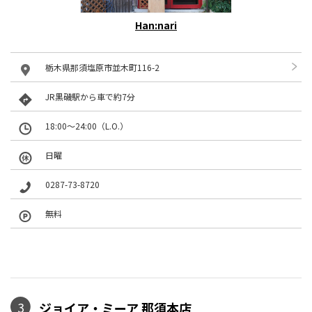
Han:nari
栃木県那須塩原市並木町116-2
JR黒磯駅から車で約7分
18:00〜24:00（L.O.）
日曜
0287-73-8720
無料
3
ジョイア・ミーア 那須本店