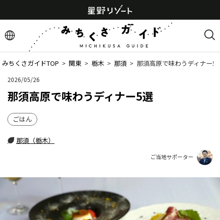
みちくさガイドTOP
  >  
関東
  >  
栃木
  >  
那須
  >  
那須高原で味わうディナー5
2026/05/26
那須高原で味わうディナー5選
ごはん
那須（栃木）
ご当地サポーター