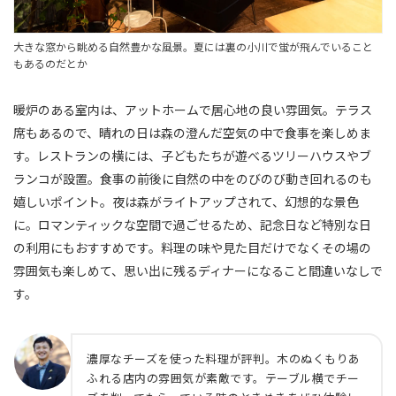
大きな窓から眺める自然豊かな風景。夏には裏の小川で蛍が飛んでいること
もあるのだとか
暖炉のある室内は、アットホームで居心地の良い雰囲気。テラス
席もあるので、晴れの日は森の澄んだ空気の中で食事を楽しめま
す。レストランの横には、子どもたちが遊べるツリーハウスやブ
ランコが設置。食事の前後に自然の中をのびのび動き回れるのも
嬉しいポイント。夜は森がライトアップされて、幻想的な景色
に。ロマンティックな空間で過ごせるため、記念日など特別な日
の利用にもおすすめです。料理の味や見た目だけでなくその場の
雰囲気も楽しめて、思い出に残るディナーになること間違いなしで
す。
濃厚なチーズを使った料理が評判。木のぬくもりあ
ふれる店内の雰囲気が素敵です。テーブル横でチー