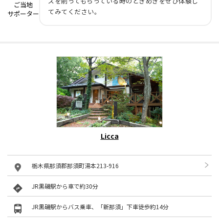
ズを削ってもらっている時のときめきをぜひ体験し
ご当地
てみてください。
サポーター
Licca
栃木県那須郡那須町湯本213-916
JR黒磯駅から車で約30分
JR黒磯駅からバス乗車、「新那須」下車徒歩約14分