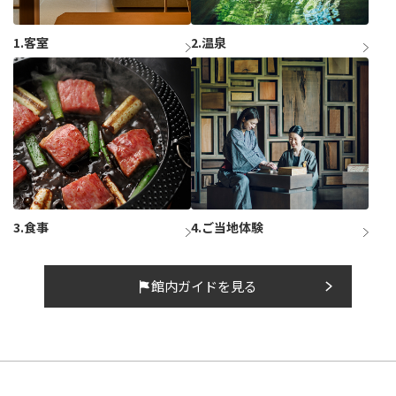
1.客室
2.温泉
3.食事
4.ご当地体験
館内ガイドを見る