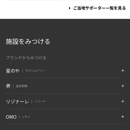
ご当地サポーター一覧を見る
施設をみつける
ブランドからみつける
星のや
ラグジュアリー
東京
富士
軽井沢
界
温泉旅館
東京都 大手町
山梨県 富士河口湖
長野県 軽井沢
京都
奈良監獄
沖縄
ポロト
津軽
秋保
リゾナーレ
リゾート
京都府 嵐山
奈良県 奈良
沖縄県 読谷村
北海道 白老温泉
青森県 大鰐温泉
宮城県 秋保温泉
6月 開業
蔵王
鬼怒川
草津
トマム
那須
八ヶ岳
OMO
シティ
竹富島
グーグァン
バリ
山形県 蔵王温泉
栃木県 鬼怒川温泉
群馬県 草津温泉
北海道 勇払郡
栃木県 那須郡
山梨県 北杜
沖縄県 竹富島
台中 谷關
インドネシア バリ
10月 開業
6月 開業
熱海
大阪
下関
OMO7
OMO5
OMO5