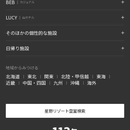
BEB
カジュアル
旭川
小樽
函館
箱根
仙石原
アンジン
静岡県 熱海
大阪府 大阪市
山口県 下関
北海道 旭川
北海道 小樽
北海道 函館
神奈川県 箱根湯本温泉
神奈川県 仙石原温泉
静岡県 伊東温泉
星のやについて
小浜島
グアム
BEB5
BEB5
BEB5
LUCY
OMO5
OMO5
OMO3
伊東
遠州
アルプス
山ホテル
土浦
軽井沢
門司港
沖縄県 小浜島
グアム タムニング
東京大塚
東京五反田
浅草
静岡県 伊東温泉
静岡県 舘山寺温泉
長野県 大町温泉
茨城県 土浦
長野県 軽井沢
福岡県 北九州
東京都 豊島区
東京都 品川区
東京都 台東区
7月 開業
LUCY尾瀬鳩待
そのほかの個性的な施設
松本
奥飛騨
加賀
リゾナーレについて
群馬県 尾瀬
OMO3
OMO7
OMO5
長野県 浅間温泉
岐阜県 奥飛騨温泉郷
石川県 山代温泉
BEB5
東京赤坂
横浜
横浜馬車道
沖縄瀬良垣
8月 開業
東京都 港区
トマム ザ・タワー
神奈川県 横浜
青森屋
神奈川県 横浜
奥入瀬渓流ホテル
日帰り施設
沖縄県 恩納村
北海道 勇払郡
青森県 三沢
青森県 十和田
LUCY について
玉造
出雲
宮島
OMO5
OMO5
OMO5
金沢片町
京都祇園
京都三条
島根県 玉造温泉
島根県 出雲ひのみさき温泉
広島県 宮島口温泉
磐梯山温泉ホテル
ホテルブレストン
1955 東京ベイ
北海道 トマムエリ
トマムスキー場
ネコマ マウンテン
石川県 金沢
京都府 京都
京都府 京都
7月 開業
コート
ア
-ベブ- について
福島県 耶麻郡
千葉県 浦安
北海道 勇払郡
福島県 耶麻郡
地域からみつける
長野県 軽井沢
北海道 勇払郡
OMO3
OMO7
OMO
長門
別府
由布院
北海道
東北
関東
北陸・甲信越
東海
京都東寺
大阪
関西空港
|
|
|
|
|
西表島ホテル
嘉助天台
サーフジャック ハ
山口県 長門湯本温泉
大分県 別府温泉
大分県 由布院温泉
谷川岳ヨッホ
Mt.T
蕎麦割烹 SAI
京都府 京都
大阪府 大阪
大阪府 泉佐野
近畿
中国・四国
九州
沖縄
海外
ワイ
|
|
|
|
沖縄県 西表島
中国 天台山
群馬県 利根郡みなかみ町
群馬県 利根郡みなかみ町
群馬県 草津温泉
阿蘇
雲仙
霧島
ハワイ ワイキキ
6月 開業
OMO7
OMO5
OMO5
大分県 瀬の本温泉
長崎県 雲仙温泉
鹿児島県 霧島温泉
高知
熊本
沖縄那覇
軽井沢星野エリア
ピッキオ
奈良監獄ミュージ
高知県 高知
熊本県 熊本
沖縄県 那覇
アム
長野県 軽井沢
長野県 軽井沢
奈良県奈良
-かい- について
星野リゾート空室検索
4月 開業
-おも- について
バンタカフェ
沖縄県 読谷村