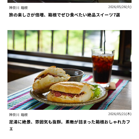
2026/05/26(火)
神奈川
箱根
旅の楽しさが倍増、箱根でぜひ食べたい絶品スイーツ7選
2026/05/21(木)
神奈川
箱根
足湯に絶景、雰囲気も抜群。素敵が詰まった箱根おしゃれカフ
ェ