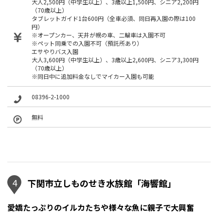
大人2,500円（中学生以上）、3歳以上1,500円、シニア2,200円
（70歳以上）
タブレットガイド1台600円（全車必須、同日再入園の際は100
円）
※オープンカー、天井が幌の車、二輪車は入園不可
※ペット同乗での入園不可（預託所あり）
エサやりバス入園
大人3,600円（中学生以上）、3歳以上2,600円、シニア3,300円
（70歳以上）
※同日中に追加料金なしでマイカー入園も可能
08396-2-1000
無料
4
下関市立しものせき水族館「海響館」
愛嬌たっぷりのイルカたちや様々な魚に親子で大興奮