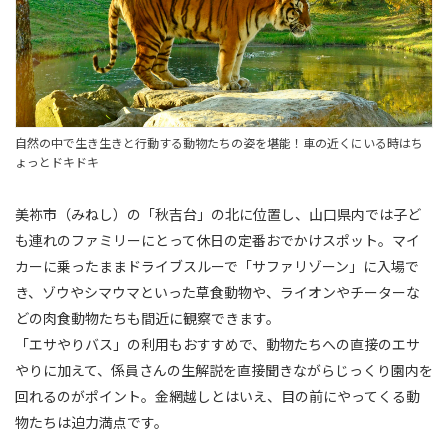
自然の中で生き生きと行動する動物たちの姿を堪能！車の近くにいる時はち
ょっとドキドキ
美祢市（みねし）の「秋吉台」の北に位置し、山口県内では子ど
も連れのファミリーにとって休日の定番おでかけスポット。マイ
カーに乗ったままドライブスルーで「サファリゾーン」に入場で
き、ゾウやシマウマといった草食動物や、ライオンやチーターな
どの肉食動物たちも間近に観察できます。
「エサやりバス」の利用もおすすめで、動物たちへの直接のエサ
やりに加えて、係員さんの生解説を直接聞きながらじっくり園内を
回れるのがポイント。金網越しとはいえ、目の前にやってくる動
物たちは迫力満点です。