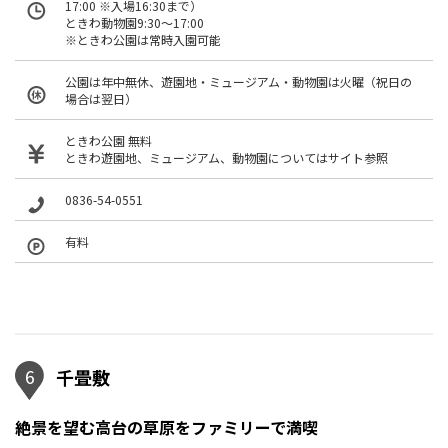
17:00 ※入場16:30まで）
ときわ動物園9:30～17:00
※ときわ公園は常時入園可能
公園は年中無休、遊園地・ミュージアム・動物園は火曜（祝日の
場合は翌日）
ときわ公園 無料
ときわ遊園地、ミュージアム、動物園についてはサイト参照
0836-54-0551
有料
6
千畳敷
絶景を望む高台の草原をファミリーで満喫