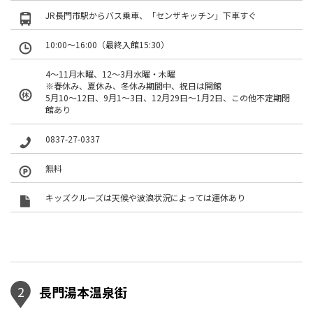
JR長門市駅からバス乗車、「センザキッチン」下車すぐ
10:00～16:00（最終入館15:30）
4～11月木曜、12～3月水曜・木曜
※春休み、夏休み、冬休み期間中、祝日は開館
5月10～12日、9月1～3日、12月29日～1月2日、この他不定期閉
館あり
0837-27-0337
無料
キッズクルーズは天候や波浪状況によっては運休あり
2
長門湯本温泉街