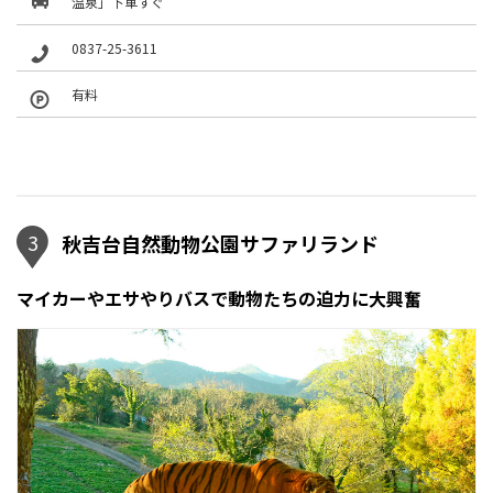
温泉」下車すぐ
0837-25-3611
有料
3
秋吉台自然動物公園サファリランド
マイカーやエサやりバスで動物たちの迫力に大興奮