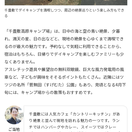
千畳敷でデイキャンプを満喫しつつ、周辺の絶景巡りという楽しみ方もでき
る
「千畳敷高原キャンプ場」は、日中の海と空の青い絶景、夕暮
れ、満天の星、日の出などと、現地の絶景を心ゆくまで満喫でき
るのが最大の魅力です。予約なしで気軽に利用できることから、
宿泊はもちろん、日帰りでデイキャンプを楽しむファミリーも少
なくありません。
アスレチック遊具や展望台の無料双眼鏡、巨大な風力発電用の風
車など、子どもが興味をそそるポイントもたくさん。近隣にはツ
ツジの名所「菅無田（すげむた）公園」もあり、見頃となる4月下
旬には、キャンプ場からの散策もおすすめです。
千畳敷には人気カフェ「カントリーキッチン」があ
り絶景と並んで現地を訪れる魅力の一つです。ラン
チではハンバーグやカレー、スイーツではクレー
ご当地