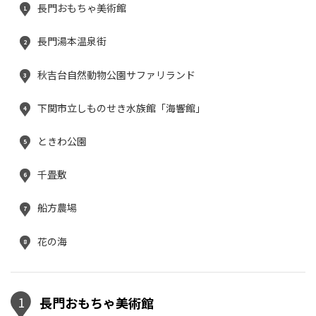
長門おもちゃ美術館
1
長門湯本温泉街
2
秋吉台自然動物公園サファリランド
3
下関市立しものせき水族館「海響館」
4
ときわ公園
5
千畳敷
6
船方農場
7
花の海
8
1
長門おもちゃ美術館