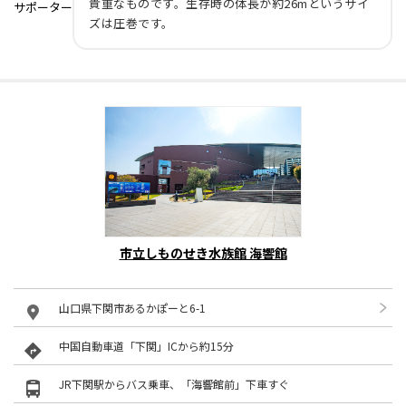
貴重なものです。生存時の体長が約26mというサイ
サポーター
ズは圧巻です。
市立しものせき水族館 海響館
山口県下関市あるかぽーと6-1
中国自動車道「下関」ICから約15分
JR下関駅からバス乗車、「海響館前」下車すぐ