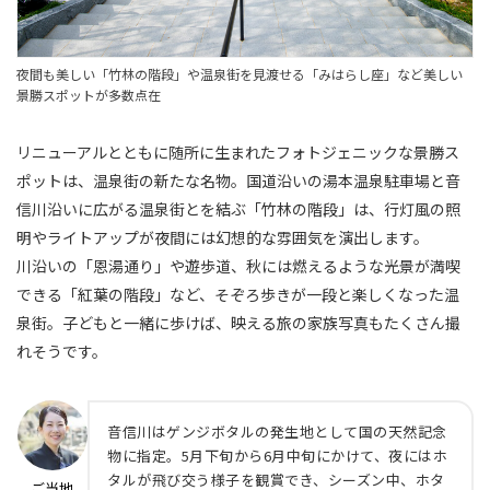
夜間も美しい「竹林の階段」や温泉街を見渡せる「みはらし座」など美しい
景勝スポットが多数点在
リニューアルとともに随所に生まれたフォトジェニックな景勝ス
ポットは、温泉街の新たな名物。国道沿いの湯本温泉駐車場と音
信川沿いに広がる温泉街とを結ぶ「竹林の階段」は、行灯風の照
明やライトアップが夜間には幻想的な雰囲気を演出します。
川沿いの「恩湯通り」や遊歩道、秋には燃えるような光景が満喫
できる「紅葉の階段」など、そぞろ歩きが一段と楽しくなった温
泉街。子どもと一緒に歩けば、映える旅の家族写真もたくさん撮
れそうです。
音信川はゲンジボタルの発生地として国の天然記念
物に指定。5月下旬から6月中旬にかけて、夜にはホ
タルが飛び交う様子を観賞でき、シーズン中、ホタ
ご当地