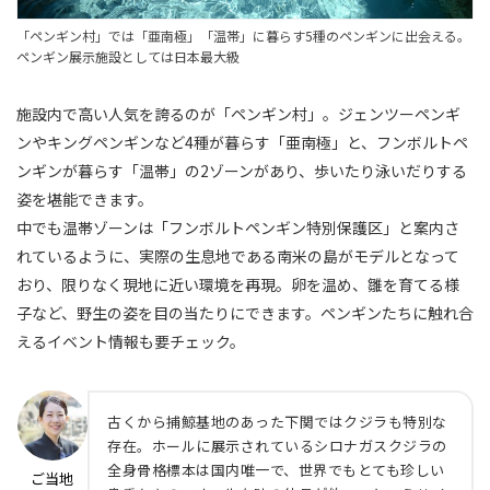
「ペンギン村」では「亜南極」「温帯」に暮らす5種のペンギンに出会える。
ペンギン展示施設としては日本最大級
施設内で高い人気を誇るのが「ペンギン村」。ジェンツーペンギ
ンやキングペンギンなど4種が暮らす「亜南極」と、フンボルトペ
ンギンが暮らす「温帯」の2ゾーンがあり、歩いたり泳いだりする
姿を堪能できます。
中でも温帯ゾーンは「フンボルトペンギン特別保護区」と案内さ
れているように、実際の生息地である南米の島がモデルとなって
おり、限りなく現地に近い環境を再現。卵を温め、雛を育てる様
子など、野生の姿を目の当たりにできます。ペンギンたちに触れ合
えるイベント情報も要チェック。
古くから捕鯨基地のあった下関ではクジラも特別な
存在。ホールに展示されているシロナガスクジラの
全身骨格標本は国内唯一で、世界でもとても珍しい
ご当地