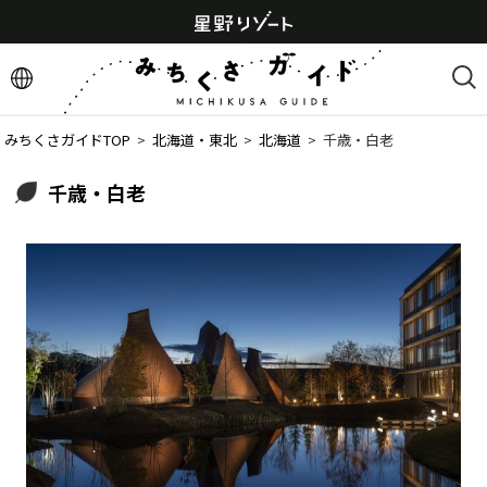
みちくさガイドTOP
  >  
北海道・東北
  >  
北海道
  >  
千歳・白老
千歳・白老