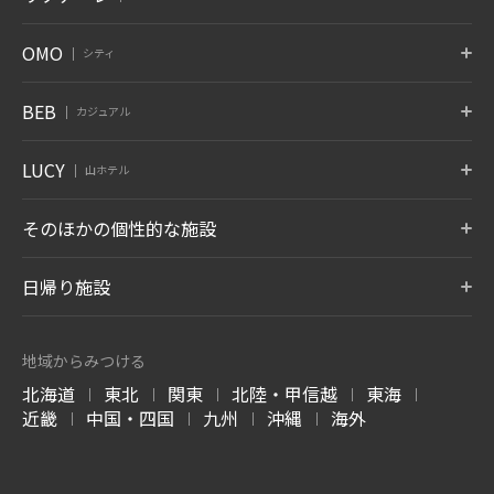
北海道 白老温泉
青森県 大鰐温泉
宮城県 秋保温泉
6月 開業
蔵王
鬼怒川
草津
トマム
那須
八ヶ岳
OMO
シティ
竹富島
グーグァン
バリ
山形県 蔵王温泉
栃木県 鬼怒川温泉
群馬県 草津温泉
北海道 勇払郡
栃木県 那須郡
山梨県 北杜
沖縄県 竹富島
台中 谷關
インドネシア バリ
10月 開業
6月 開業
熱海
大阪
下関
OMO7
OMO5
OMO5
BEB
カジュアル
旭川
小樽
函館
箱根
仙石原
アンジン
静岡県 熱海
大阪府 大阪市
山口県 下関
北海道 旭川
北海道 小樽
北海道 函館
神奈川県 箱根湯本温泉
神奈川県 仙石原温泉
静岡県 伊東温泉
星のやについて
小浜島
グアム
BEB5
BEB5
BEB5
LUCY
OMO5
OMO5
OMO3
伊東
遠州
アルプス
山ホテル
土浦
軽井沢
門司港
沖縄県 小浜島
グアム タムニング
東京大塚
東京五反田
浅草
静岡県 伊東温泉
静岡県 舘山寺温泉
長野県 大町温泉
茨城県 土浦
長野県 軽井沢
福岡県 北九州
東京都 豊島区
東京都 品川区
東京都 台東区
7月 開業
LUCY尾瀬鳩待
そのほかの個性的な施設
松本
奥飛騨
加賀
リゾナーレについて
群馬県 尾瀬
OMO3
OMO7
OMO5
長野県 浅間温泉
岐阜県 奥飛騨温泉郷
石川県 山代温泉
BEB5
東京赤坂
横浜
横浜馬車道
沖縄瀬良垣
8月 開業
東京都 港区
トマム ザ・タワー
神奈川県 横浜
青森屋
神奈川県 横浜
奥入瀬渓流ホテル
日帰り施設
沖縄県 恩納村
北海道 勇払郡
青森県 三沢
青森県 十和田
LUCY について
玉造
出雲
宮島
OMO5
OMO5
OMO5
金沢片町
京都祇園
京都三条
島根県 玉造温泉
島根県 出雲ひのみさき温泉
広島県 宮島口温泉
磐梯山温泉ホテル
ホテルブレストン
1955 東京ベイ
北海道 トマムエリ
トマムスキー場
ネコマ マウンテン
石川県 金沢
京都府 京都
京都府 京都
7月 開業
コート
ア
-ベブ- について
福島県 耶麻郡
千葉県 浦安
北海道 勇払郡
福島県 耶麻郡
地域からみつける
長野県 軽井沢
北海道 勇払郡
OMO3
OMO7
OMO
長門
別府
由布院
北海道
東北
関東
北陸・甲信越
東海
京都東寺
大阪
関西空港
|
|
|
|
|
西表島ホテル
嘉助天台
サーフジャック ハ
山口県 長門湯本温泉
大分県 別府温泉
大分県 由布院温泉
谷川岳ヨッホ
Mt.T
蕎麦割烹 SAI
京都府 京都
大阪府 大阪
大阪府 泉佐野
近畿
中国・四国
九州
沖縄
海外
ワイ
|
|
|
|
沖縄県 西表島
中国 天台山
群馬県 利根郡みなかみ町
群馬県 利根郡みなかみ町
群馬県 草津温泉
阿蘇
雲仙
霧島
ハワイ ワイキキ
6月 開業
OMO7
OMO5
OMO5
大分県 瀬の本温泉
長崎県 雲仙温泉
鹿児島県 霧島温泉
高知
熊本
沖縄那覇
軽井沢星野エリア
ピッキオ
奈良監獄ミュージ
高知県 高知
熊本県 熊本
沖縄県 那覇