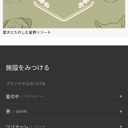
愛犬とたのしむ星野リゾート
施設をみつける
ブランドからみつける
星のや
ラグジュアリー
東京
富士
軽井沢
界
温泉旅館
東京都 大手町
山梨県 富士河口湖
長野県 軽井沢
京都
奈良監獄
沖縄
ポロト
津軽
秋保
リゾナーレ
リゾート
京都府 嵐山
奈良県 奈良
沖縄県 読谷村