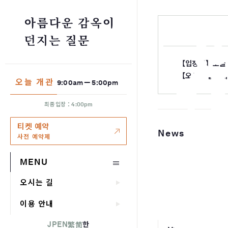
【입장권】오늘 티
【오시는 길】대
오늘 개관
9:00am — 5:00pm
최종 입장：4:00pm
티켓 예약
News
사전 예약제
MENU
오시는 길
이용 안내
JP
EN
한
繁
简