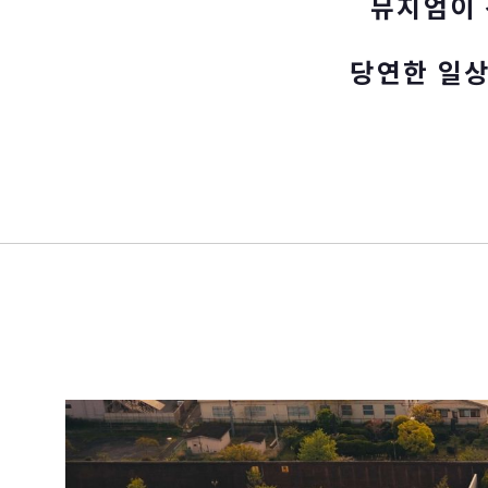
뮤지엄이
당연한 일