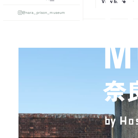
View More
@nara_prison_museum