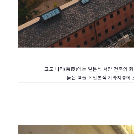
고도 나라(奈良)에는 일본식 서양 건축의 희
붉은 벽돌과 일본식 기와지붕이 