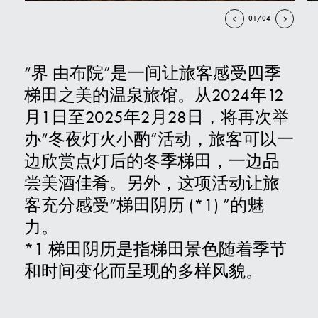
01/04
联系我们
“界 由布院”是一间让旅客感受四季
E
梯田之美的温泉旅馆。从2024年12
月1日至2025年2月28日，将再次举
办“冬夜灯火小酌”活动，旅客可以一
边欣赏点灯后的冬季梯田，一边品
尝美酒佳肴。另外，这项活动让旅
客充分感受“梯田阴历 (*1) ”的魅
力。
*1 梯田阴历是指梯田景色随着季节
和时间变化而呈现的多样风貌。