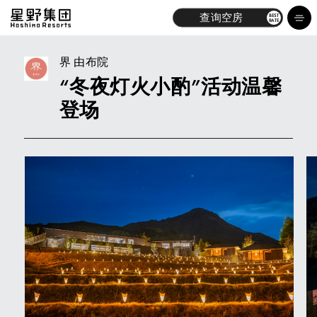
查询空房
BEST
RATE
界 由布院
“冬夜灯火小酌”活动温馨
酒店
登场
品牌
体验
最新消息
探索
关于我们