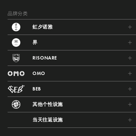
品牌分类
虹夕诺雅
虹夕诺雅 轻井泽
界
虹夕诺雅 东京
界 波罗多
RISONARE
虹夕诺雅 富士
界 津轻
RISONARE Tomamu
虹夕诺雅 京都
OMO
界 秋保
RISONARE 那须
虹夕诺雅 奈良监狱
OMO7 旭川
界 藏王
BEB
RISONARE 热海
虹夕诺雅 飞鸟
OMO5 小樽
界 鬼怒川
BEB5 土浦
RISONARE 山梨八岳
虹夕诺雅 冲绳
其他个性设施
OMO5 函馆
界 草津
BEB5 轻井泽
RISONARE 大阪
虹夕诺雅 竹富岛
Tomamu The Tower
OMO5 东京大塚
界 箱根
当天往返设施
BEB5 门司港
RISONARE 下关
虹夕诺雅 巴厘岛
青森屋
OMO3 东京赤坂
界 仙石原
星野TOMAMU度假村
BEB5 冲绳濑良垣
RISONARE 小滨岛
虹夕诺雅 谷关