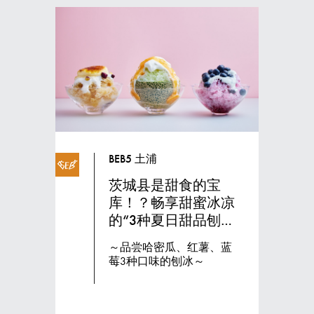
BEB5 土浦
茨城县是甜食的宝
库！？畅享甜蜜冰凉
的“3种夏日甜品刨
冰”
～品尝哈密瓜、红薯、蓝
莓3种口味的刨冰～