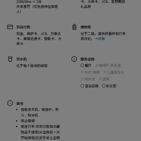
200V/6kw × 2台
卡、大莱卡、JCB、星野集团
外来客可（优先接待住宿客
礼品券
人）
到店付款
储物柜
现金、维萨卡、JCB、万事达
位于二楼。提供称重秤和行李
卡、美国运通卡、银联卡、大
寄存处。→
详情
莱卡
饮水机
服务设施
餐厅
咖啡厅/休息室
位于每个房间的楼层
水疗/按摩
儿童游乐区
戏水池
温泉
温浴设施
会议室
其他
智能洗衣机，微波炉，熨
斗，制冰机
禁止吸烟
寄送行李:货到付款和冷藏
物品不接受|从住宿前一天
开始接受|在送货单上注明