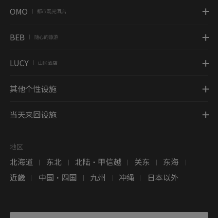
OMO
都市观光酒店
|
BEB
随心的旅游
|
LUCY
山区酒店
|
其他个性设施
当天来回设施
地区
北海道
东北
北陆・甲信越
关东
东海
|
|
|
|
|
近畿
中国・四国
九州
冲绳
日本以外
|
|
|
|