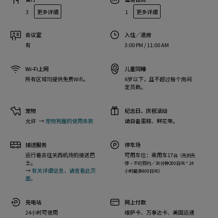
3
更多详细
1
更多详细
会议室
入住／退房
有
3:00 PM / 11:00 AM
Wi-Fi上网
儿童同睡
所有区域均提供免费Wifi。
6岁以下，且不超过每个房间
定员数。
宠物
纪念日、庆祝活动
允许
→
宠物狗屋的使用条款
请自备蛋糕、鲜花等。
接送服务
停车场
运行着去往关西机场的接送巴
可用车位：乘用车17
台（先到先
士。
停・不可预约／30分钟200日元 * 24
→
有关详细信息，请查看此页
小时最多800日元）
面。
充电站
网上付款
24小时可使用
维萨卡、万事达卡、美国运通