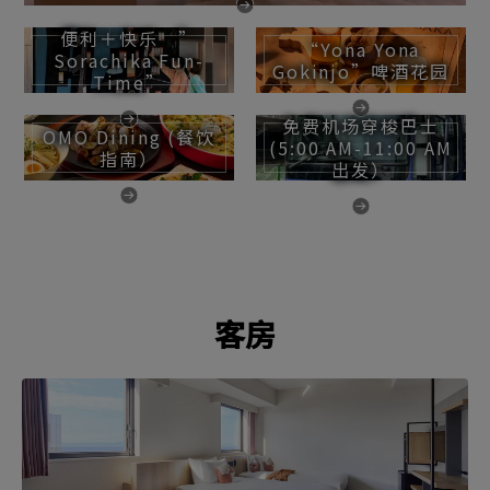
便利＋快乐 ”
“Yona Yona
Sorachika Fun-
Gokinjo”啤酒花园
Time”
免费机场穿梭巴士
OMO Dining (餐饮
(5:00 AM-11:00 AM
指南）
出发）
客房