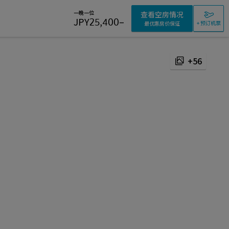
一晚一位
查看空房情况
JPY
25,400
–
+ 预订机票
最优惠房价保证
+56
私
感