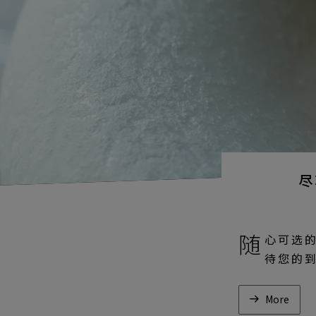
尽
随
心可选的
待您的
More