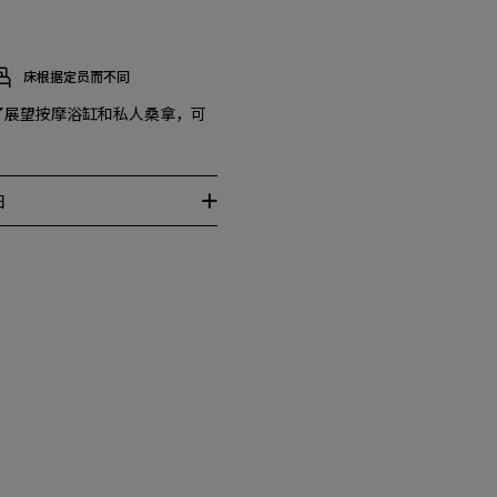
床根据定员而不同
备了展望按摩浴缸和私人桑拿，可
细