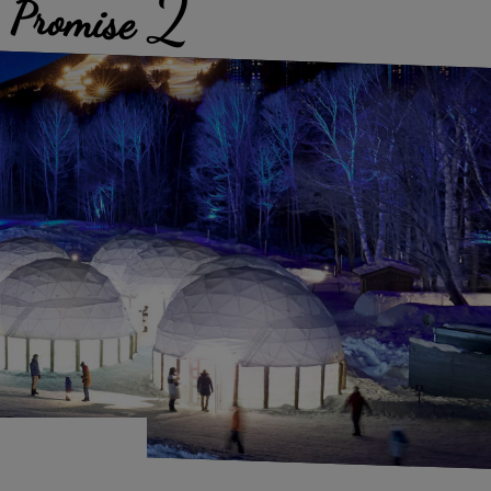
2
Promise
地