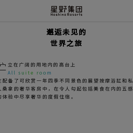
邂逅未见的
世界之旅
伫
立在广阔的用地内的高台上
All suite room
在配备了可欣赏一年四季不同景色的展望按摩浴缸和
人桑拿的奢华客房中，在令人勾起包括美食在内的五
的体验中尽享奢华的度假住宿。