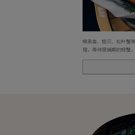
喉黑鱼、蚬贝、松叶蟹
理，等待限捕期的螃蟹