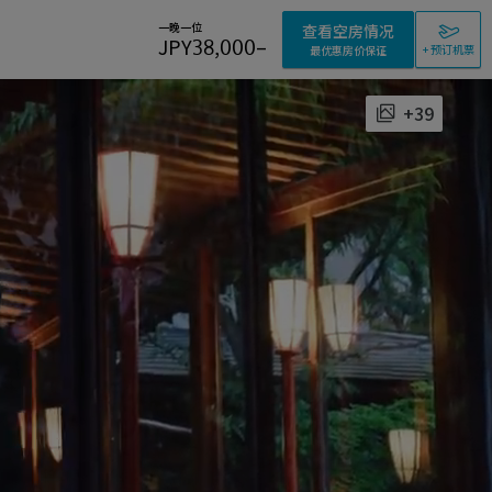
一晚一位
查看空房情况
JPY
38,000
–
+ 预订机票
最优惠房价保证
+39