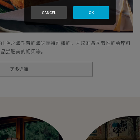
CANCEL
OK
等山阴之海孕育的海味是特别棒的。为您准备季节性的会席料
，品尝肥美的蚬贝等。
更多详细