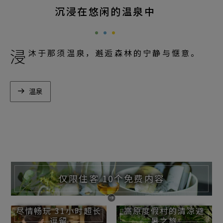
沉浸在悠闲的温泉中
浸
沐于那须温泉，邂逅森林的宁静与惬意。
温泉
仅限住客 10个免费内容
尽情畅玩 31小时超长
高原度假村的清凉避
逗留
暑之旅