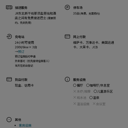
接送服务
停车场
JR东北新干线那须盐原站和酒
35台
(免费，无需预约)
店之间有免费接送巴士
(需要预
约，先到先得)
充电站
网上付款
24小时可使用
维萨卡、万事达卡、美国运通
200V/6kw× 3台
卡、大莱卡、JCB
→
预订
预订住宿后可申请
外来客可（优先接待住宿客人）
当天在前台登记
到店付款
服务设施
餐厅
咖啡厅/休息室
现金、信用卡
水疗/按摩
儿童游乐区
戏水池
温泉
温浴设施
会议室
其他
客房设施