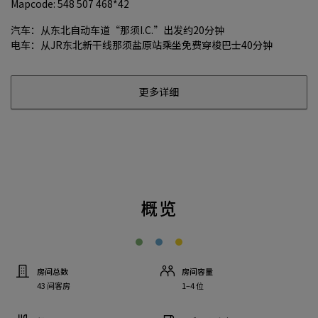
Mapcode: 548 507 468*42
汽车：从东北自动车道“那须I.C.”出发约20分钟
电车：从JR东北新干线那须盐原站乘坐免费穿梭巴士40分钟
更多详细
概览
房间总数
房间容量
43 间客房
1–4 位