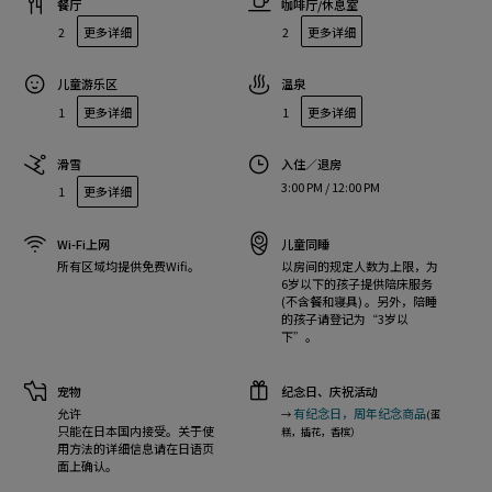
餐厅
咖啡厅/休息室
2
更多详细
2
更多详细
儿童游乐区
温泉
1
更多详细
1
更多详细
滑雪
入住／退房
3:00 PM / 12:00 PM
1
更多详细
Wi-Fi上网
儿童同睡
所有区域均提供免费Wifi。
以房间的规定人数为上限，为
6岁以下的孩子提供陪床服务
(不含餐和寝具) 。另外，陪睡
的孩子请登记为“3岁以
下”。
宠物
纪念日、庆祝活动
允许
有纪念日，周年纪念商品
→
(蛋
只能在日本国内接受。关于使
糕，插花，香槟）
用方法的详细信息请在日语页
面上确认。