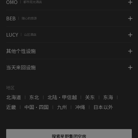
OMO
都市观光酒店
|
BEB
随心的旅游
|
LUCY
山区酒店
|
其他个性设施
当天来回设施
地区
北海道
东北
北陆・甲信越
关东
东海
|
|
|
|
|
近畿
中国・四国
九州
冲绳
日本以外
|
|
|
|
搜索星野集团空房