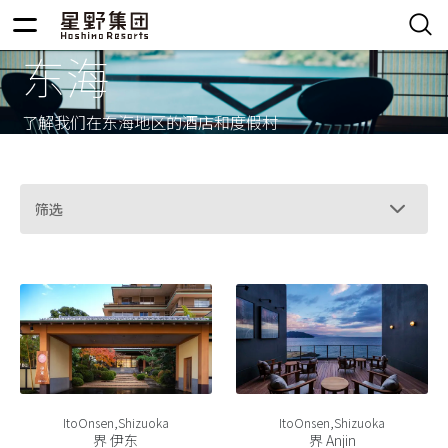
东海
了解我们在东海地区的酒店和度假村
筛选
ItoOnsen,Shizuoka
ItoOnsen,Shizuoka
界 伊东
界 Anjin