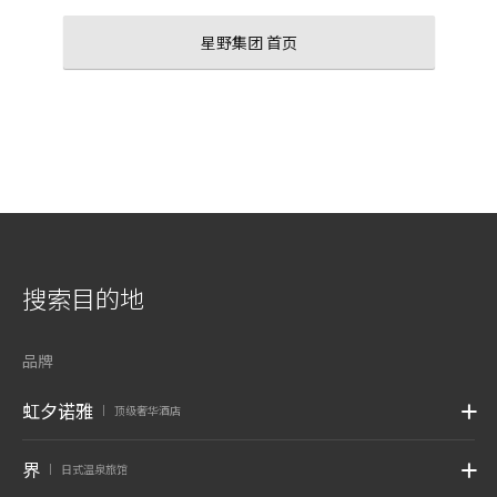
星野集团 首页
搜索目的地
品牌
虹夕诺雅
顶级奢华酒店
|
界
日式温泉旅馆
|