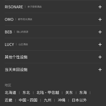
RISONARE
亲子度假酒店
|
OMO
都市观光酒店
|
BEB
随心的旅游
|
LUCY
山区酒店
|
其他个性设施
当天来回设施
地区
北海道
东北
北陆・甲信越
关东
东海
|
|
|
|
|
近畿
中国・四国
九州
冲绳
日本以外
|
|
|
|