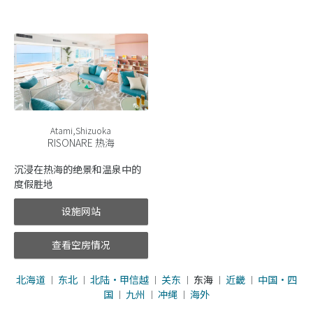
Atami,Shizuoka
RISONARE 热海
沉浸在热海的绝景和温泉中的
度假胜地
设施网站
查看空房情况
北海道
东北
北陆・甲信越
关东
东海
近畿
中国・四
｜
｜
｜
｜
｜
｜
国
九州
冲绳
海外
｜
｜
｜