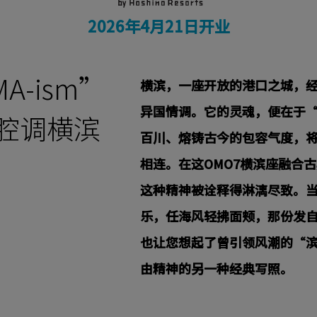
2026年4月21日开业
A-ism”
横滨，一座开放的港口之城，
异国情调。它的灵魂，便在于
腔调横滨
百川、熔铸古今的包容气度，
相连。在这OMO7横滨座融合
这种精神被诠释得淋漓尽致。
乐，任海风轻拂面颊，那份发
也让您想起了曾引领风潮的“
由精神的另一种经典写照。