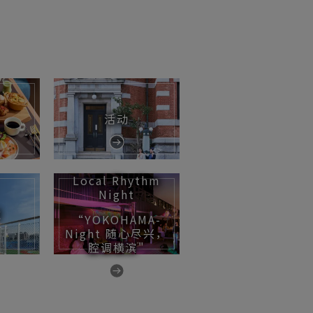
活动
Local Rhythm
Night
过
“YOKOHAMA-
Night 随心尽兴，
腔调横滨"