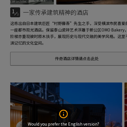
n architec
Togo Murano, an architec
1
一家传承建筑精神的酒店
3
这栋出自日本建筑巨匠“村野藤吾”先生之手，深受横滨市民喜爱
一座都市观光酒店。保留泰山瓷砖艺术浮雕于新公区OMO Baker
阶梯亦重现彼时原木扶手，展现历史与现代交融的美学风格。这里
滨记忆的文化空间。
传奇酒店详情请点击此处
Would you prefer the English version?