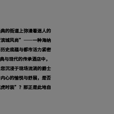
经典的街道上弥漫着迷人的
“滨城风尚”——一种海纳
将历史底蕴与都市活力紧密
古典与现代的传承酒店中，
当您沉浸于现场流淌的爵士
自内心的愉悦与舒展，是否
滨虎时装”？那正是此地自