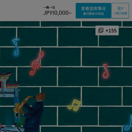
一晚一位
查看空房情况
JPY
10,000
–
+ 预订机票
最优惠房价保证
+155