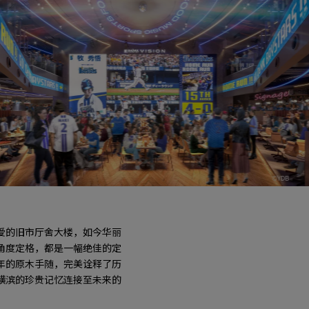
THE LIVE
W
爱的旧市厅舍大楼，如今华丽
角度定格，都是一幅绝佳的定
年的原木手随，完美诠释了历
横滨的珍贵记忆连接至未来的