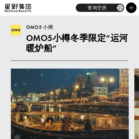
查询空房
BEST
RATE
OMO5 小樽
OMO5小樽冬季限定“运河
酒店
暖炉船”
品牌
体验
最新消息
探索
关于我们