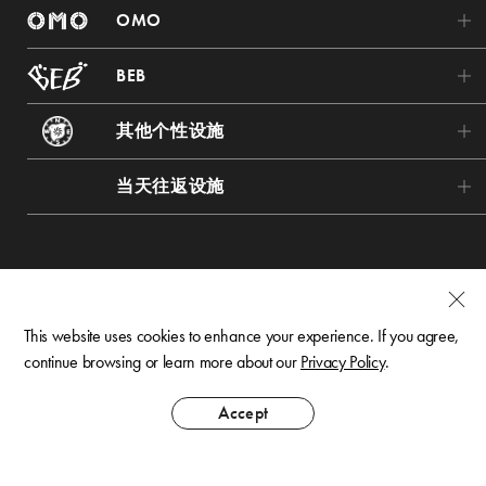
RISONARE Tomamu
虹夕诺雅 京都
OMO
界 秋保
RISONARE 那须
虹夕诺雅 奈良监狱
OMO7 旭川
界 藏王
BEB
RISONARE 热海
虹夕诺雅 飞鸟
OMO5 小樽
界 鬼怒川
BEB5 土浦
RISONARE 山梨八岳
虹夕诺雅 冲绳
其他个性设施
OMO5 函馆
界 草津
BEB5 轻井泽
RISONARE 大阪
虹夕诺雅 竹富岛
Tomamu The Tower
OMO5 东京大塚
界 箱根
当天往返设施
BEB5 门司港
RISONARE 下关
虹夕诺雅 巴厘岛
青森屋
OMO3 东京赤坂
界 仙石原
星野TOMAMU度假村
BEB5 冲绳濑良垣
RISONARE 小滨岛
虹夕诺雅 谷关
奥入濑溪流酒店
OMO5 东京五反田
界 Anjin
Tomamu滑雪场
RISONARE 关岛
磐梯山温泉酒店
OMO3 浅草
界 伊东
NEKOMA Mountain 滑雪场
1955 东京湾
OMO5 横滨马车道
This website uses cookies to enhance your experience. If you agree,
界 远州
谷川岳 Joch
continue browsing or learn more about our
Privacy Policy
.
Karuizawa Hotel Bleston Court
OMO7 横滨
界 阿尔卑斯
Mt.T
The Surfjack Hotel & Swim Club
© Hoshino Resorts Inc. All Rights Reserved.
OMO5 金泽片町
Accept
界 松本
荞麦割烹 SAI
西表岛酒店
OMO5 京都祇园
界 奥飞驒
轻井泽星野度假区
天台山嘉助酒店
OMO5 京都三条