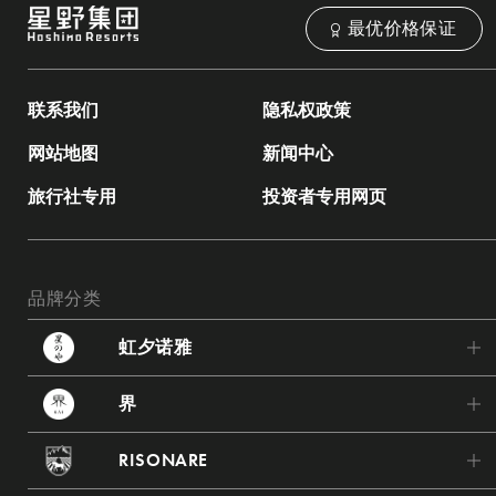
最优价格保证
联系我们
隐私权政策
网站地图
新闻中心
旅行社专用
投资者专用网页
品牌分类
虹夕诺雅
虹夕诺雅 轻井泽
界
虹夕诺雅 东京
界 波罗多
RISONARE
虹夕诺雅 富士
界 津轻