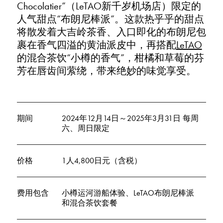
Chocolatier”（LeTAO新千岁机场店）限定的
人气甜点“布朗尼棒派”。这款热乎乎的甜点
将散发着大吉岭茶香、入口即化的布朗尼包
裹在香气四溢的黄油派皮中，再搭配
LeTAO
的混合茶饮“小樽的香气”，柑橘和草莓的芬
芳在唇齿间萦绕，带来绝妙的味觉享受。
期间
2024年12月14日～2025年3月31日 每周
六、周日限定
价格
1人4,800日元（含税）
费用包含
小樽运河游船体验、LeTAO布朗尼棒派
和混合茶饮套餐