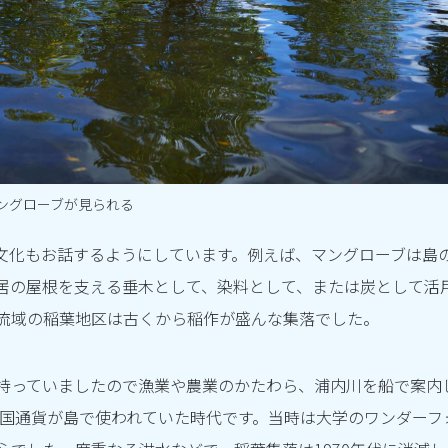
ングローブが見られる
文化もお話するようにしています。例えば、マングローブは島
居の屋根を支える垂木として、染料として、または炭として活
流域の稲葉地区は古くから稲作が盛んな集落でした。
持っていましたので漁業や農業のかたわら、浦内川を船で案内
の米国通貨が島で使われていた時代です。当時は大学のワンダーフ