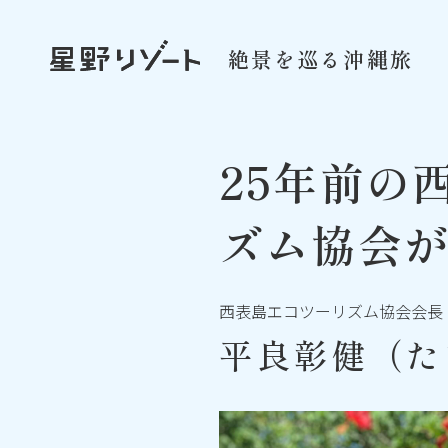
絶景を巡る沖縄旅
25年前の
ズム協会
西表島エコツーリズム協会会長
平良彰健（た