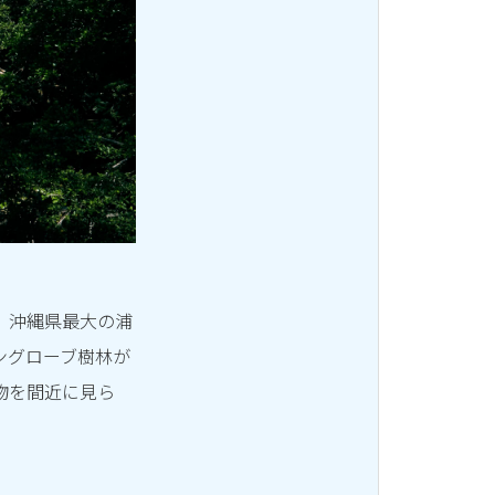
、沖縄県最大の浦
ングローブ樹林が
物を間近に見ら