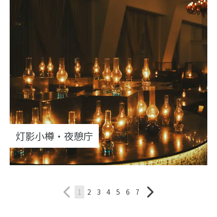
灯影小樽・夜憩庁
1
2
3
4
5
6
7