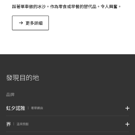
踩著單車做的冰沙。作為零食或早餐的替代品。令人興奮。
更多詳細
發現目的地
品牌
虹夕諾雅
奢華飯店
|
界
溫泉旅館
|