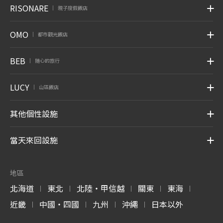
RISONARE
親子度假飯店
|
OMO
都市觀光飯店
|
BEB
随心的旅行
|
LUCY
山區飯店
|
其他個性設施
當天來回設施
地區
北海道
東北
北陸・甲信越
關東
東海
|
|
|
|
|
近畿
中國・四國
九州
沖繩
日本以外
|
|
|
|