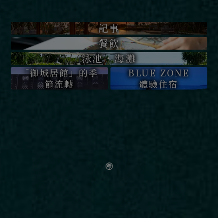
記事
餐飲
泳池・海灘
「御城居館」的季
BLUE ZONE
節流轉
體驗住宿