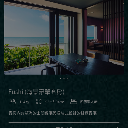
Fushi (海景豪華套房)
1–4 位
93m²–94m²
四張單人床
客房內有望海的土間餐廳與掘坑式設計的舒適客廳