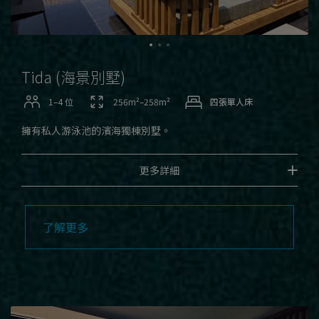
Tida (海景別墅)
1–4 位
256m²–258m²
四張單人床
擁有私人游泳池的濱海獨棟別墅。
更多詳細
了解更多