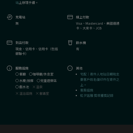
站
上辦理手續。
充電站
線上付款
無
Visa、Mastercard、美國運通
卡、大來卡、JCB
到店付款
飲水機
現金、信用卡、信用卡（包括
有
銀聯卡）
服務設施
其他
宅配｜寄件人地阯日期和主
餐廳
咖啡廳/休息室
要客戶姓名復印件在寄件之
水療/按摩
兒童遊樂區
上。
戲水池
溫泉
客房設施
溫浴設施
會議室
虹夕諾雅 獎項獲獎記錄