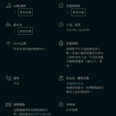
水療/按摩
兒童遊樂區
1
更多詳細
1
更多詳細
戲水池
入住／退房
3:00 PM / 12:00 PM
1
更多詳細
Wi-Fi上網
兒童同睡
所有區域均提供免費Wifi。
每間房不可入住超過定員人
數。未滿12歲的兒童可以與大
人同床方式入住，不佔床孩童
訂房時請選擇「3歲以下」欄
位。
寵物
紀念日、慶祝活動
不可
海邊週年紀念
根據您的要求，我們將幫助您
慶祝人生的裡程碑。
接駁服務
停車場
從那霸機場有收費的機場大
戶外免費
巴。預約請在
高速巴士預約網