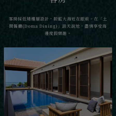
客房採低矮樓層設計，蔚藍大海近在眼前。在「土
間餐廳(Doma Dining)」談天說地，盡情享受海
邊度假樂趣。