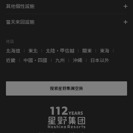
其他個性設施
當天來回設施
地區
北海道
東北
北陸・甲信越
關東
東海
|
|
|
|
|
近畿
中國・四國
九州
沖繩
日本以外
|
|
|
|
搜索星野集團空房