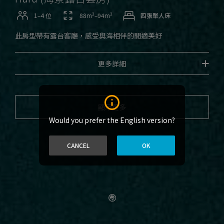
1–4 位
88m²–94m²
四張單人床
此房型帶有露台客廳，感受與海相伴的閒適美好
更多詳細
顯示更多
Would you prefer the English version?
CANCEL
OK