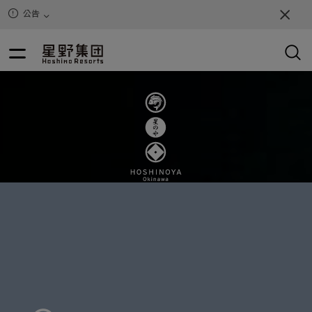
公告
This
is
a
modal
window.