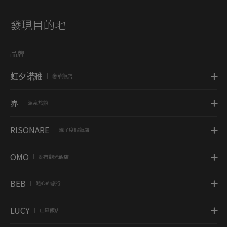
發現目的地
品牌
虹夕諾雅
奢華飯店
|
界
溫泉旅館
|
RISONARE
親子度假飯店
|
OMO
都市觀光飯店
|
BEB
随心的旅行
|
LUCY
山區飯店
|