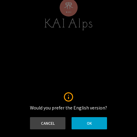
Would you prefer the English version?
No supported media sources
CANCEL
OK