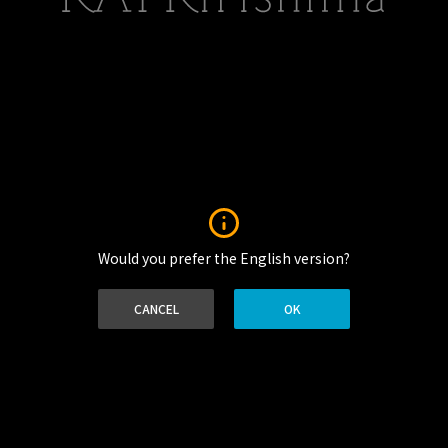
Would you prefer the English version?
No supported media sources
CANCEL
OK