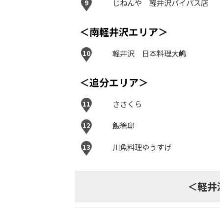
じねんや 軽井沢バイパス店
9
＜南軽井沢エリア＞
軽井沢 日本料理大嶋
10
＜追分エリア＞
ささくら
11
飯箸邸
12
川魚料理ゆうすげ
13
＜軽井