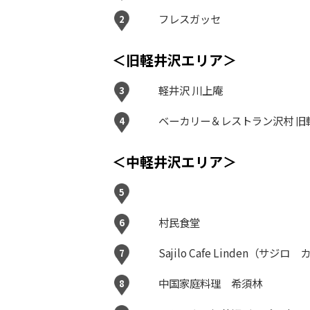
フレスガッセ
2
＜旧軽井沢エリア＞
軽井沢 川上庵
3
ベーカリー＆レストラン沢村 旧
4
＜中軽井沢エリア＞
5
村民食堂
6
Sajilo Cafe Linden（サ
7
中国家庭料理 希須林
8