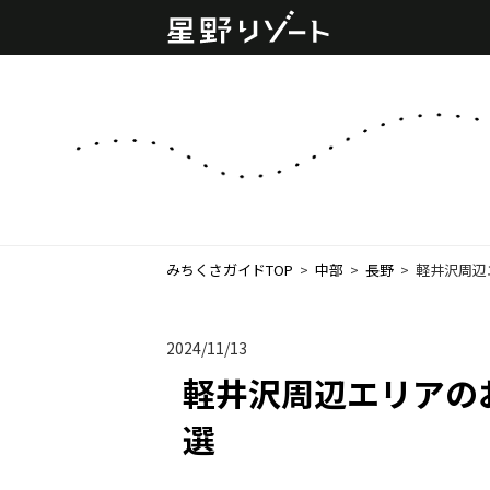
みちくさガイドTOP
  >  
中部
  >  
長野
  >  
軽井沢周辺
2024/11/13
軽井沢周辺エリアの
選