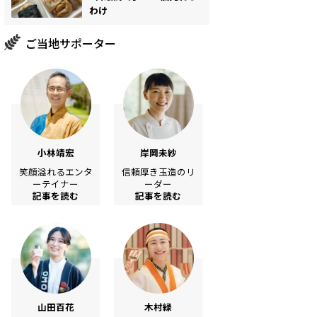
わけ
ご当地サポーター
小林靖宏
岸岡未紗
笑顔溢れるエンタ
信頼厚き玉造のリ
ーテイナー
ーダー
記事を読む
記事を読む
山田百花
木村緑