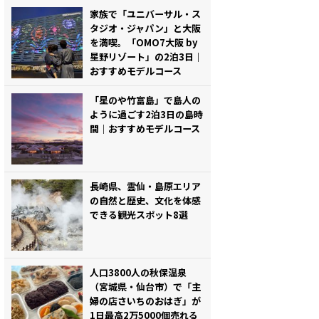
家族で「ユニバーサル・ス
タジオ・ジャパン」と大阪
を満喫。「OMO7大阪 by
星野リゾート」の2泊3日｜
おすすめモデルコース
「星のや竹富島」で島人の
ように過ごす2泊3日の島時
間｜おすすめモデルコース
長崎県、雲仙・島原エリア
の自然と歴史、文化を体感
できる観光スポット8選
人口3800人の秋保温泉
（宮城県・仙台市）で「主
婦の店さいちのおはぎ」が
1日最高2万5000個売れる