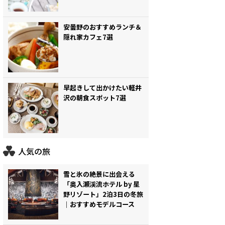
安曇野のおすすめランチ＆
隠れ家カフェ7選
早起きして出かけたい軽井
沢の朝食スポット7選
人気の旅
雪と氷の絶景に出会える
「奥入瀬渓流ホテル by 星
野リゾート」2泊3日の冬旅
｜おすすめモデルコース