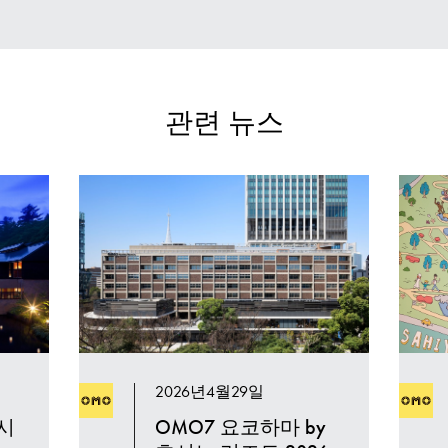
관련 뉴스
2026년4월29일
호시
OMO7 요코하마 by