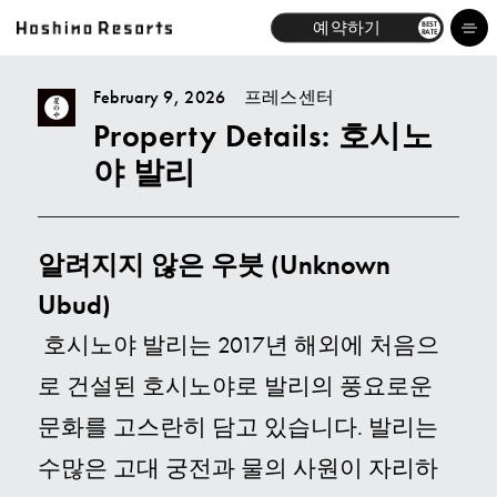
예약하기
BEST
RATE
February 9, 2026
프레스센터
Property Details: 호시노
호텔
야 발리
브랜드
액티비티
알려지지 않은 우붓 (Unknown
Ubud)
뉴스
호시노야 발리는 2017년 해외에 처음으
특집일람
로 건설된 호시노야로 발리의 풍요로운
문화를 고스란히 담고 있습니다. 발리는
기업소개
수많은 고대 궁전과 물의 사원이 자리하