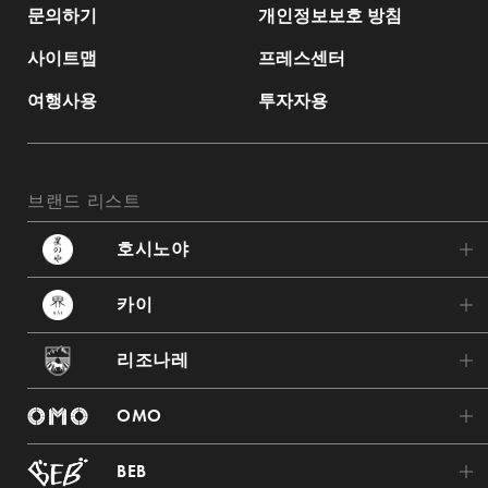
문의하기
개인정보보호 방침
사이트맵
프레스센터
여행사용
투자자용
브랜드 리스트
호시노야
호시노야 가루이자와
카이
호시노야 도쿄
카이 포로토
리조나레
호시노야 후지
카이 쓰가루
리조나레 토마무
호시노야 교토
OMO
카이 아키우
리조나레 나스
호시노야 나라 감옥
OMO7 아사히카와
카이 자오
BEB
리조나레 아타미
호시노야 아스카