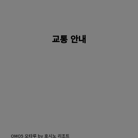
교통 안내
OMO5 오타루 by 호시노 리조트