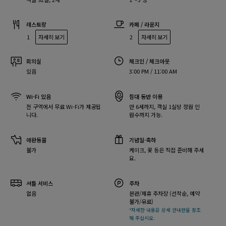
레스토랑
카페 / 라운지
1
자세히 보기
2
자세히 보기
회의실
체크인 / 체크아웃
있음
3:00 PM / 11:00 AM
Wi-Fi 있음
침대 동반 이용
전 구역에서 무료 Wi-Fi가 제공됩
만 6세까지, 객실 1실당 정원 인
니다.
원수까지 가능.
애완동물
기념일·축하
불가
케이크, 꽃 등은 직접 준비해 주세
요.
셔틀 서비스
주차
없음
본관/제휴 주차장 (선착순, 예약
불가/유료)
*자세한 내용은 상세 안내란을 참조
해 주십시오.