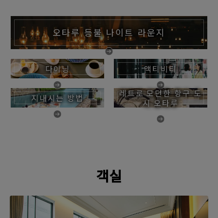
오타루 등불 나이트 라운지
다이닝
액티비티
레트로 모던한 항구 도
지내시는 방법
시 오타루
객실