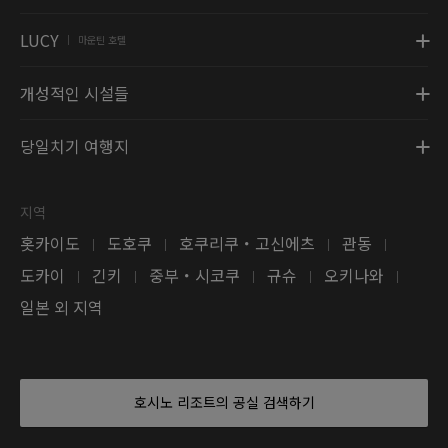
LUCY
마운틴 호텔
|
개성적인 시설들
당일치기 여행지
지역
홋카이도
도호쿠
호쿠리쿠・고신에츠
관동
|
|
|
|
도카이
긴키
중부・시코쿠
규슈
오키나와
|
|
|
|
|
일본 외 지역
호시노 리조트의 공실 검색하기