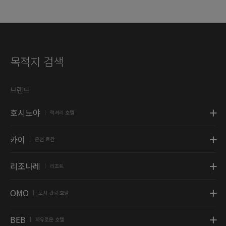
목적지 검색
브랜드
호시노야
럭셔리 호텔
|
카이
온천 료칸
|
리조나레
리조트
|
OMO
도시 관광 호텔
|
BEB
자유로운 호텔
|