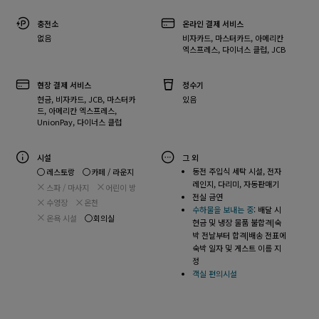
충전소
온라인 결제 서비스
없음
비자카드, 마스터카드, 아메리칸
엑스프레스, 다이너스 클럽, JCB
현장 결제 서비스
정수기
현금, 비자카드, JCB, 마스터카
있음
드, 아메리칸 엑스프레스,
UnionPay, 다이너스 클럽
시설
그 외
동전 주입식 세탁 시설, 전자
레스토랑
카페 / 라운지
레인지, 다리미, 자동판매기
스파 / 마사지
어린이 방
전실 금연
수영장
온천
수하물을 보내는 중
: 배달 시
온욕 시설
회의실
현금 및 냉장 물품 불합격|숙
박 전날부터 합격|배송 전표에
숙박 일자 및 게스트 이름 지
정
객실 편의시설