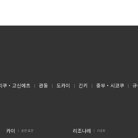
리쿠・고신에츠
관동
도카이
긴키
중부・시코쿠
규
|
|
|
|
|
카이
리조나레
온천 료칸
리조트
|
|