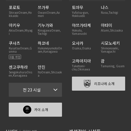
포로토
쓰가루
토마무
나스
ShiraoiOnsen,Ho
OwaniOnsen,Ao
Yufutsu-gun,
Nasu,Tochigi
kkaido
mori
Hokkaido
아키우
기누가와
야쓰가타케
아타미
AkiuOnsen,Miyag
KinugawaOnsen,
Hokuto,
Atami,Shizuoka
i
Tochigi
Yamanashi
쿠사츠
하코네
오사카
시모노세키
KusatsuOnsen,G
HakoneyumotoOn
Osaka,Osaka
Shimonoseki,
unma
sen,Kanagawa
Yamaguchi
6월 개업
고하마지마
괌
Taketomi-
Tamuning, Guam
센고쿠하라
안진
cho,Okinawa
SengokuharaOns
ItoOnsen,Shizuok
en,Kanagawa
a
리조나레 소개
전 23 시설
카이 소개