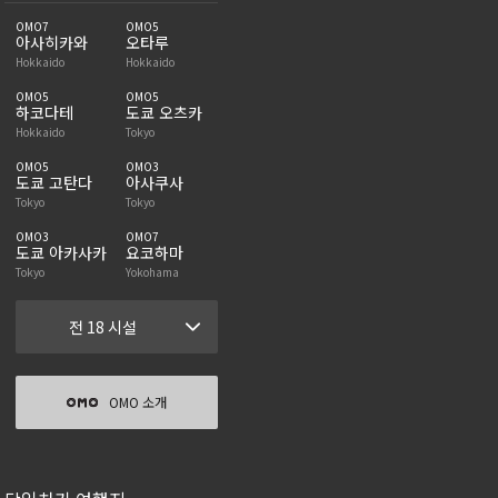
OMO7
OMO5
아사히카와
오타루
Hokkaido
Hokkaido
OMO5
OMO5
하코다테
도쿄 오츠카
Hokkaido
Tokyo
OMO5
OMO3
도쿄 고탄다
아사쿠사
Tokyo
Tokyo
OMO3
OMO7
도쿄 아카사카
요코하마
Tokyo
Yokohama
전 18 시설
OMO 소개