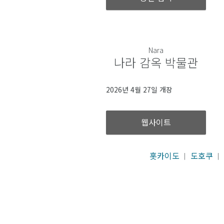
Nara
나라 감옥 박물관
2026년 4월 27일 개장
웹사이트
홋카이도
도호쿠
｜
｜