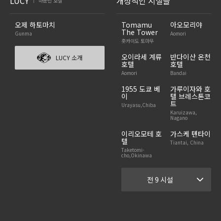
LUCY
개성적인 시설들
마운틴 호텔
|
오제 하토마치
Tomamu
아오모리야
The Tower
Gunma
Aomori
홋카이도 토마무
오이라세 계류
반다이산 온천
LUCY 소개
호텔
호텔
Aomori
Bandai
1955 도쿄 베
가루이자와 호
이
텔 브레스톤코
트
Urayasu,Chiba
Karuizawa,
Nagano
이리오모테 호
가스케 톈타이
텔
Tiantai, China
Taketomi-
cho,Okinawa
전 9 시설