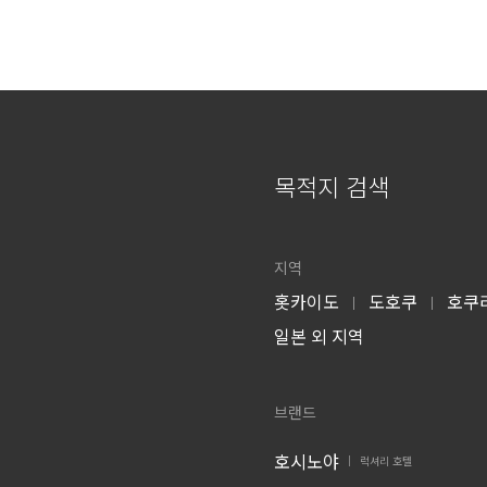
목적지 검색
지역
홋카이도
도호쿠
호쿠
|
|
일본 외 지역
브랜드
호시노야
럭셔리 호텔
|