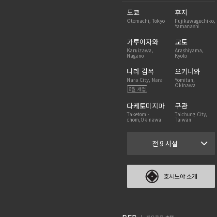
도쿄
후지
Otemachi, Tokyo
Fujikawaguchiko,
Yamanashi
가루이자와
교토
Karuizawa,
Arashiyama,
Nagano
Kyoto
나라 감옥
오키나와
Nara City, Nara
Yomitan,
Okinawa
6월 개업
다케토미지마
구관
Taketomi-
Taichung City,
chom,Okinawa
Taiwan
전 9 시설
호시노야 소개