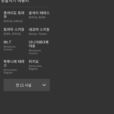
당일치기 여행지
홋카이도 토마
운카이 테라스
무
홋카이도 토마무
홋카이도 유후쓰군
토마무 스키장
네코마 스키장
토마무, 홋카이도
Bandai, Tohoku
Mt.T
다니가와다케
야호
Minakami,
Gunma
Minakami,
Gunma
하루니레 테라
피키오
스
Karuizawa,
Nagano
Karuizawa,
Nagano
전 11 시설