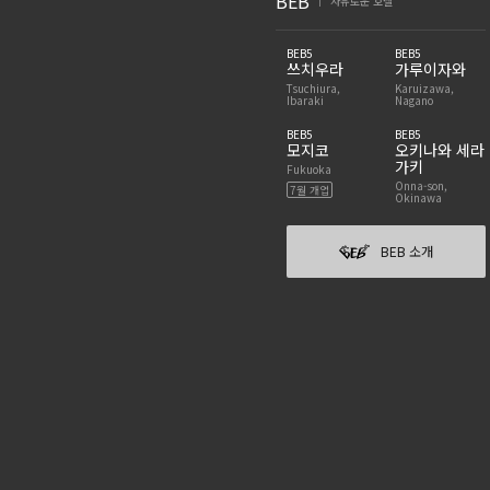
BEB
자유로운 호텔
|
BEB5
BEB5
쓰치우라
가루이자와
Tsuchiura,
Karuizawa,
Ibaraki
Nagano
BEB5
BEB5
모지코
오키나와 세라
가키
Fukuoka
Onna-son,
7월 개업
Okinawa
BEB 소개