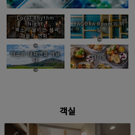
Local Rhythm
Night
YAGURA Room의 비
"북소리 울리는 성곽
밀
마을의 연회"
아소의 대자연을 거닐
다이닝
다
객실