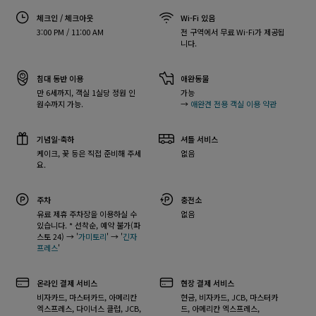
체크인 / 체크아웃
Wi-Fi 있음
3:00 PM / 11:00 AM
전 구역에서 무료 Wi-Fi가 제공됩
니다.
침대 동반 이용
애완동물
만 6세까지, 객실 1실당 정원 인
가능
원수까지 가능.
→
애완견 전용 객실 이용 약관
기념일·축하
셔틀 서비스
케이크, 꽃 등은 직접 준비해 주세
없음
요.
주차
충전소
유료 제휴 주차장을 이용하실 수
없음
있습니다. * 선착순, 예약 불가(파
스토 24) → '
가미토리
' → '
긴자
프레스
'
온라인 결제 서비스
현장 결제 서비스
비자카드, 마스터카드, 아메리칸
현금, 비자카드, JCB, 마스터카
엑스프레스, 다이너스 클럽, JCB,
드, 아메리칸 엑스프레스,