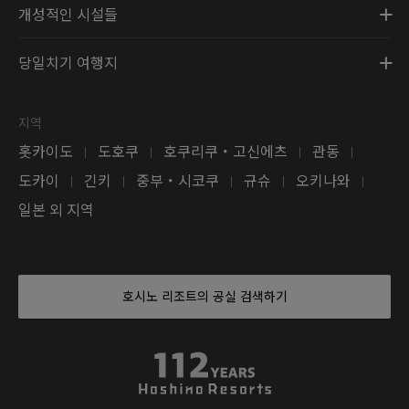
개성적인 시설들
당일치기 여행지
지역
홋카이도
도호쿠
호쿠리쿠・고신에츠
관동
|
|
|
|
도카이
긴키
중부・시코쿠
규슈
오키나와
|
|
|
|
|
일본 외 지역
호시노 리조트의 공실 검색하기