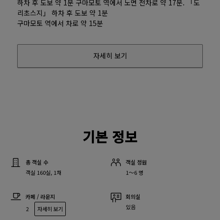
하차 후 도보 약 1분 구마모토 역에서 노면 전차로 약 17분. 「도
리초스지」 하차 후 도보 약 1분
구마모토 역에서 차로 약 15분
자세히 보기
기본 정보
총 객실 수
객실 정원
객실 160실, 1채
1～6 명
카페 / 라운지
회의실
있음
2
자세히 보기