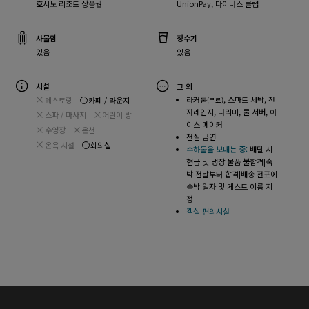
호시노 리조트 상품권
UnionPay, 다이너스 클럽
사물함
정수기
있음
있음
시설
그 외
라커룸
, 스마트 세탁, 전
레스토랑
카페 / 라운지
(무료)
자레인지, 다리미, 물 서버, 아
스파 / 마사지
어린이 방
이스 메이커
수영장
온천
전실 금연
온욕 시설
회의실
수하물을 보내는 중:
배달 시
현금 및 냉장 물품 불합격|숙
박 전날부터 합격|배송 전표에
숙박 일자 및 게스트 이름 지
정
객실 편의시설