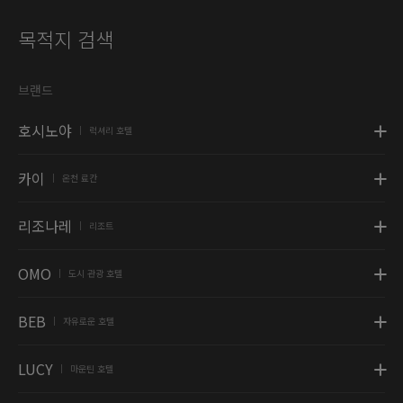
목적지 검색
브랜드
호시노야
럭셔리 호텔
|
카이
온천 료칸
|
리조나레
리조트
|
OMO
도시 관광 호텔
|
BEB
자유로운 호텔
|
LUCY
마운틴 호텔
|