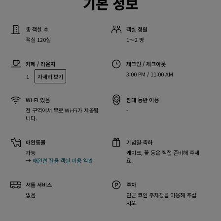
기본 정보
총 객실 수
객실 정원
객실 120실
1～2 명
카페 / 라운지
체크인 / 체크아웃
3:00 PM / 11:00 AM
1
자세히 보기
Wi-Fi 있음
침대 동반 이용
전 구역에서 무료 Wi-Fi가 제공됩
-
니다.
애완동물
기념일·축하
가능
케이크, 꽃 등은 직접 준비해 주세
→
애완견 전용 객실 이용 약관
요.
셔틀 서비스
주차
없음
인근 코인 주차장을 이용해 주십
시오.