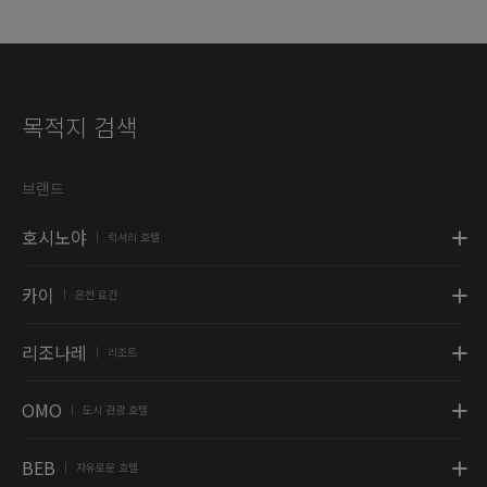
목적지 검색
브랜드
호시노야
럭셔리 호텔
|
카이
온천 료칸
|
리조나레
리조트
|
OMO
도시 관광 호텔
|
BEB
자유로운 호텔
|