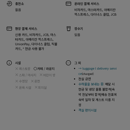
충전소
온라인 결제 서비스
없음
비자카드, 마스터카드, 아메리칸
엑스프레스, 다이너스 클럽, JCB
현장 결제 서비스
정수기
신용 카드, 비자카드, JCB, 마스
있음
터카드, 아메리칸 엑스프레스,
UnionPay, 다이너스 클럽, 직불
카드, * 현금 사용 불가
시설
그 외
→ luggage l delivery servi
레스토랑
카페 / 라운지
ce
(charged)
스파 / 마사지
어린이 방
전실 금연
수영장
온천
수하물을 보내는 중
: 배달 시
온욕 시설
회의실
현금 및 냉장 물품 불합격|숙
박 전날부터 합격|배송 전표에
숙박 일자 및 게스트 이름 지
정
객실 편의시설