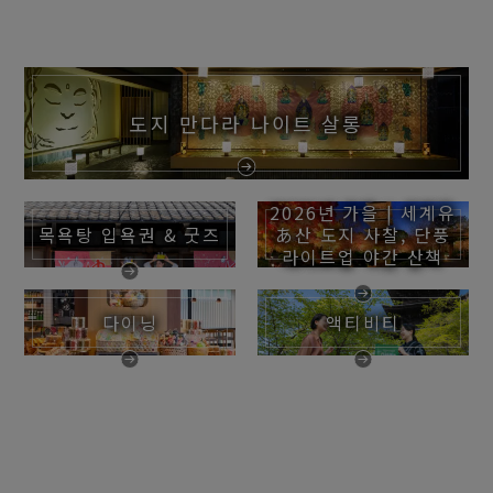
도지 만다라 나이트 살롱
2026년 가을 | 세계유
목욕탕 입욕권 & 굿즈
あ산 도지 사찰, 단풍
라이트업 야간 산책
다이닝
액티비티