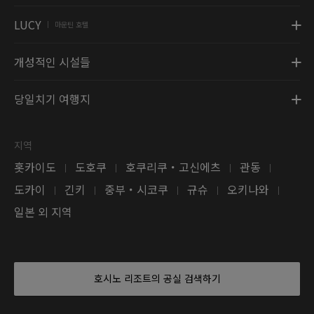
LUCY
마운틴 호텔
|
개성적인 시설들
당일치기 여행지
지역
홋카이도
도호쿠
호쿠리쿠・고신에츠
관동
|
|
|
|
도카이
긴키
중부・시코쿠
규슈
오키나와
|
|
|
|
|
일본 외 지역
호시노 리조트의 공실 검색하기